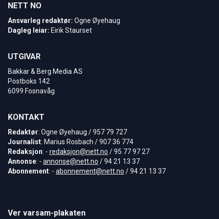
NETT NO
Ansvarleg redaktør:
Ogne Øyehaug
Dagleg leiar:
Eirik Staurset
UTGIVAR
Bakkar & Berg Media AS
Postboks 142
6099 Fosnavåg
KONTAKT
Redaktør
: Ogne Øyehaug / 957 79 727
Journalist
: Marius Rosbach / 907 36 774
Redaksjon
: -
redaksjon@nett.no
/ 95 77 97 27
Annonse
: -
annonse@nett.no
/ 94 21 13 37
Abonnement
: -
abonnement@nett.no
/ 94 21 13 37
Ver varsam-plakaten