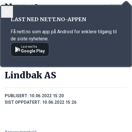
LOGG INN
MENY
Annonsørinnhold
LAST NED NETT.NO-APPEN
Link for annonse
Få nett.no som app på Android for enklere tilgang til
de siste nyhetene.
Last ned fra
Google Play
BEDRIFTER
Lindbak AS
PUBLISERT:
10.06.2022 15:20
SIST OPPDATERT:
10.06.2022 15:26
Annonsørinnhold