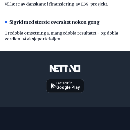
Vil lære av danskane i finansiering av E39-prosjekt.
Sigrid med største overskot nokon gong
Tredobla omsetninga, mangedobla resultatet - og dobla
verdien på aksjeporteføljen.
Last ned fra
Google Play