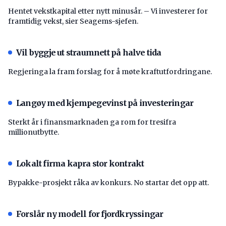
Hentet vekstkapital etter nytt minusår. – Vi investerer for
framtidig vekst, sier Seagems-sjefen.
Vil byggje ut straumnett på halve tida
Regjeringa la fram forslag for å møte kraftutfordringane.
Langøy med kjempegevinst på investeringar
Sterkt år i finansmarknaden ga rom for tresifra
millionutbytte.
Lokalt firma kapra stor kontrakt
Bypakke-prosjekt råka av konkurs. No startar det opp att.
Forslår ny modell for fjordkryssingar