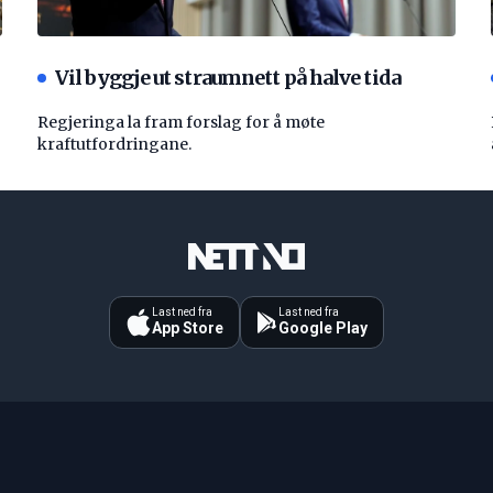
Vil byggje ut straumnett på halve tida
Regjeringa la fram forslag for å møte
kraftutfordringane.
Last ned fra
Last ned fra
App Store
Google Play