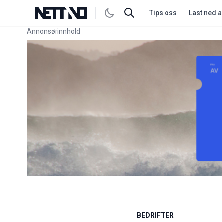
Tips oss
Last ned 
Annonsørinnhold
Link for annonse
BEDRIFTER