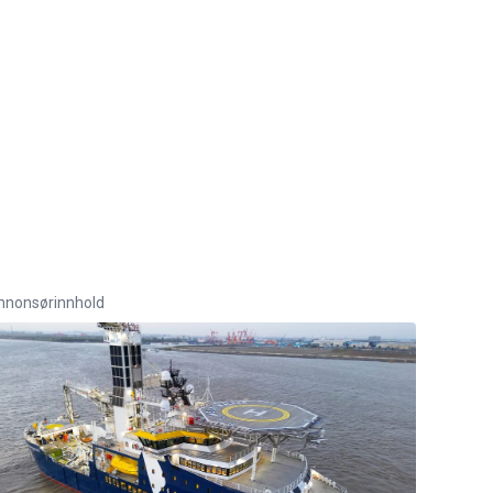
nnonsørinnhold