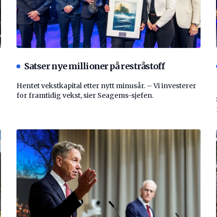
Satser nye millioner på restråstoff
Hentet vekstkapital etter nytt minusår. – Vi investerer
for framtidig vekst, sier Seagems-sjefen.