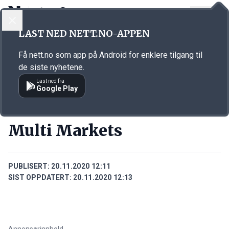
LOGG INN
MENY
Annonsørinnhold
LAST NED NETT.NO-APPEN
Link for annonse
Få nett.no som app på Android for enklere tilgang til
de siste nyhetene.
Last ned fra
Google Play
BEDRIFTER
Multi Markets
PUBLISERT:
20.11.2020 12:11
SIST OPPDATERT:
20.11.2020 12:13
Annonsørinnhold