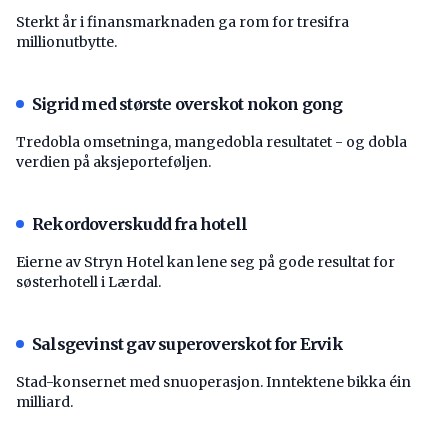
Sterkt år i finansmarknaden ga rom for tresifra
millionutbytte.
Sigrid med største overskot nokon gong
Tredobla omsetninga, mangedobla resultatet - og dobla
verdien på aksjeporteføljen.
Rekordoverskudd fra hotell
Eierne av Stryn Hotel kan lene seg på gode resultat for
søsterhotell i Lærdal.
Salsgevinst gav superoverskot for Ervik
Stad-konsernet med snuoperasjon. Inntektene bikka éin
milliard.