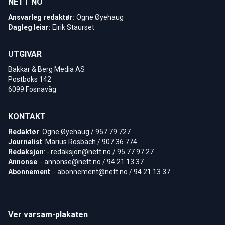
NETT NO
Ansvarleg redaktør:
Ogne Øyehaug
Dagleg leiar:
Eirik Staurset
UTGIVAR
Bakkar & Berg Media AS
Postboks 142
6099 Fosnavåg
KONTAKT
Redaktør
: Ogne Øyehaug / 957 79 727
Journalist
: Marius Rosbach / 907 36 774
Redaksjon
: -
redaksjon@nett.no
/ 95 77 97 27
Annonse
: -
annonse@nett.no
/ 94 21 13 37
Abonnement
: -
abonnement@nett.no
/ 94 21 13 37
Ver varsam-plakaten