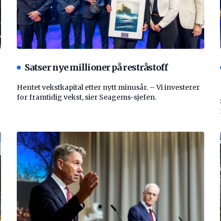
Satser nye millioner på restråstoff
Hentet vekstkapital etter nytt minusår. – Vi investerer
for framtidig vekst, sier Seagems-sjefen.