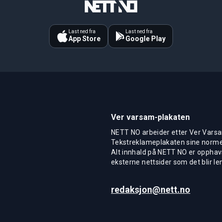
Last ned fra
Last ned fra
App Store
Google Play
Ver varsam-plakaten
NETT NO arbeider etter Ver Varsa
Tekstreklameplakaten sine normer
Alt innhald på NETT NO er opphavs
eksterne nettsider som det blir len
redaksjon@nett.no