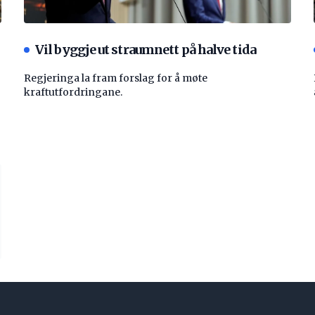
Vil byggje ut straumnett på halve tida
Regjeringa la fram forslag for å møte
kraftutfordringane.