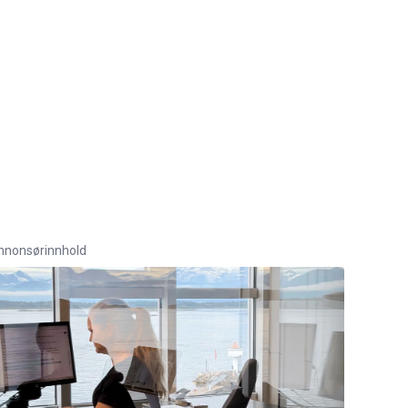
nnonsørinnhold