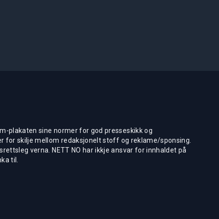
m-plakaten sine normer for god presseskikk og
 for skilje mellom redaksjonelt stoff og reklame/sponsing.
rettsleg verna. NETT NO har ikkje ansvar for innhaldet på
ka til.