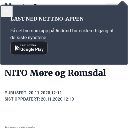
LOGG INN
MENY
Annonsørinnhold
LAST NED NETT.NO-APPEN
Link for annonse
Få nett.no som app på Android for enklere tilgang til
de siste nyhetene.
Last ned fra
Google Play
BEDRIFTER
NITO Møre og Romsdal
PUBLISERT:
20.11.2020 12:11
SIST OPPDATERT:
20.11.2020 12:13
Annonsørinnhold