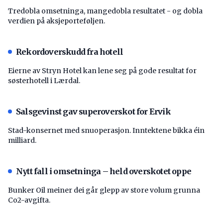
Tredobla omsetninga, mangedobla resultatet - og dobla
verdien på aksjeporteføljen.
Rekordoverskudd fra hotell
Eierne av Stryn Hotel kan lene seg på gode resultat for
søsterhotell i Lærdal.
Salsgevinst gav superoverskot for Ervik
Stad-konsernet med snuoperasjon. Inntektene bikka éin
milliard.
Nytt fall i omsetninga – held overskotet oppe
Bunker Oil meiner dei går glepp av store volum grunna
Co2-avgifta.