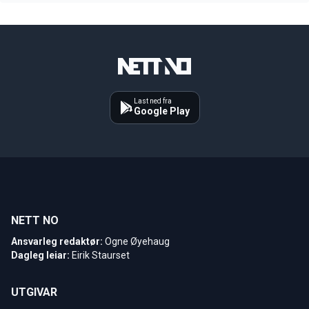
Last ned fra
Google Play
NETT NO
Ansvarleg redaktør:
Ogne Øyehaug
Dagleg leiar:
Eirik Staurset
UTGIVAR