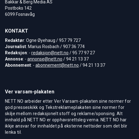
Bakkar & Berg Media AS
Postboks 142
6099 Fosnavåg
KONTAKT
Redaktør
: Ogne Øyehaug / 957 79 727
Journalist
: Marius Rosbach / 907 36 774
Redaksjon
: -
redaksjon@nett.no
/ 95 77 97 27
Annonse
: -
annonse@nett.no
/ 94 21 13 37
Abonnement
: -
abonnement@nett.no
/ 94 21 13 37
Ver varsam-plakaten
NETT NO arbeider etter Ver Varsam-plakaten sine normer for
god presseskikk og Tekstreklameplakaten sine normer for
skilje mellom redaksjonelt stoff og reklame/sponsing. Alt
innhald på NETT NO er opphavsrettsleg verna. NETT NO har
ikkje ansvar for innhaldet på eksterne nettsider som det blir
lenka til.