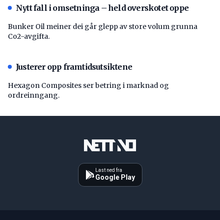
Nytt fall i omsetninga – held overskotet oppe
Bunker Oil meiner dei går glepp av store volum grunna
Co2-avgifta.
Justerer opp framtidsutsiktene
Hexagon Composites ser betring i marknad og
ordreinngang.
Last ned fra
Google Play