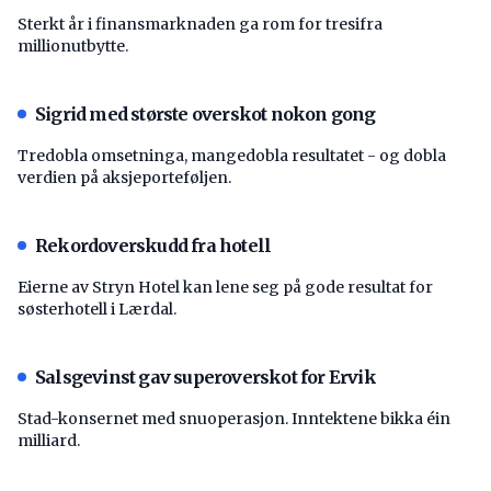
Sterkt år i finansmarknaden ga rom for tresifra
millionutbytte.
Sigrid med største overskot nokon gong
Tredobla omsetninga, mangedobla resultatet - og dobla
verdien på aksjeporteføljen.
Rekordoverskudd fra hotell
Eierne av Stryn Hotel kan lene seg på gode resultat for
søsterhotell i Lærdal.
Salsgevinst gav superoverskot for Ervik
Stad-konsernet med snuoperasjon. Inntektene bikka éin
milliard.