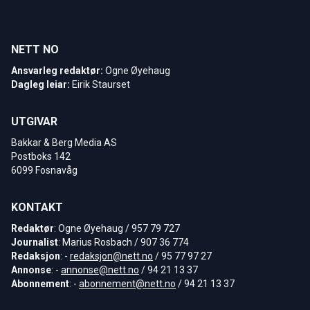
NETT NO
Ansvarleg redaktør:
Ogne Øyehaug
Dagleg leiar:
Eirik Staurset
UTGIVAR
Bakkar & Berg Media AS
Postboks 142
6099 Fosnavåg
KONTAKT
Redaktør
: Ogne Øyehaug / 957 79 727
Journalist
: Marius Rosbach / 907 36 774
Redaksjon
: -
redaksjon@nett.no
/ 95 77 97 27
Annonse
: -
annonse@nett.no
/ 94 21 13 37
Abonnement
: -
abonnement@nett.no
/ 94 21 13 37