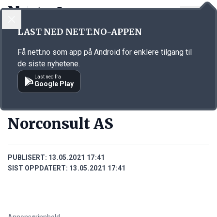
LOGG INN
MENY
Annonsørinnhold
LAST NED NETT.NO-APPEN
Link for annonse
Få nett.no som app på Android for enklere tilgang til
de siste nyhetene.
Last ned fra
Google Play
BEDRIFTER
Norconsult AS
PUBLISERT:
13.05.2021 17:41
SIST OPPDATERT:
13.05.2021 17:41
Annonsørinnhold