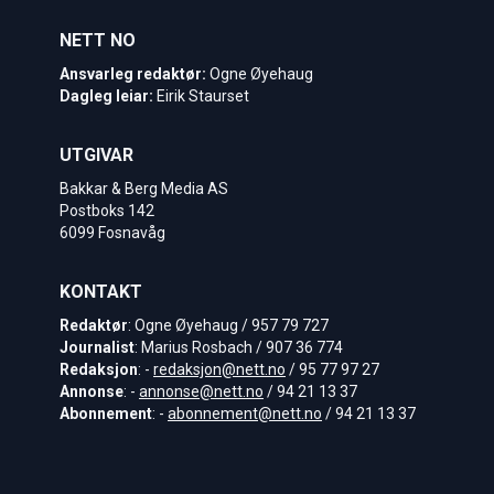
NETT NO
Ansvarleg redaktør:
Ogne Øyehaug
Dagleg leiar:
Eirik Staurset
UTGIVAR
Bakkar & Berg Media AS
Postboks 142
6099 Fosnavåg
KONTAKT
Redaktør
: Ogne Øyehaug / 957 79 727
Journalist
: Marius Rosbach / 907 36 774
Redaksjon
: -
redaksjon@nett.no
/ 95 77 97 27
Annonse
: -
annonse@nett.no
/ 94 21 13 37
Abonnement
: -
abonnement@nett.no
/ 94 21 13 37