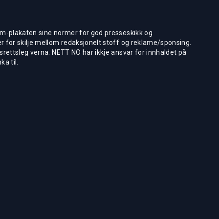
m-plakaten sine normer for god presseskikk og
 for skilje mellom redaksjonelt stoff og reklame/sponsing.
rettsleg verna. NETT NO har ikkje ansvar for innhaldet på
ka til.