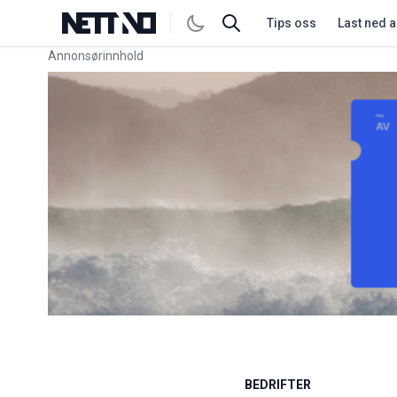
Tips oss
Last ned 
Annonsørinnhold
Link for annonse
BEDRIFTER