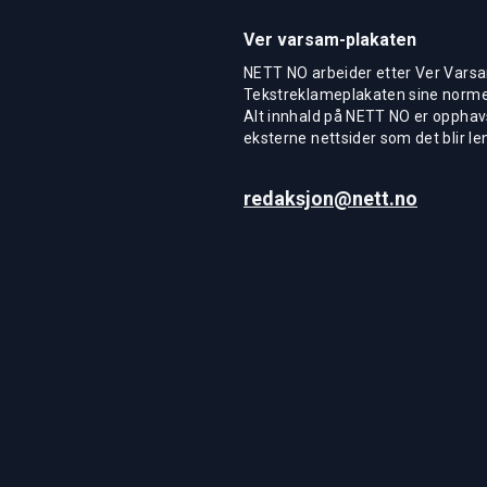
Ver varsam-plakaten
NETT NO arbeider etter Ver Varsa
Tekstreklameplakaten sine normer
Alt innhald på NETT NO er opphavs
eksterne nettsider som det blir len
redaksjon@nett.no