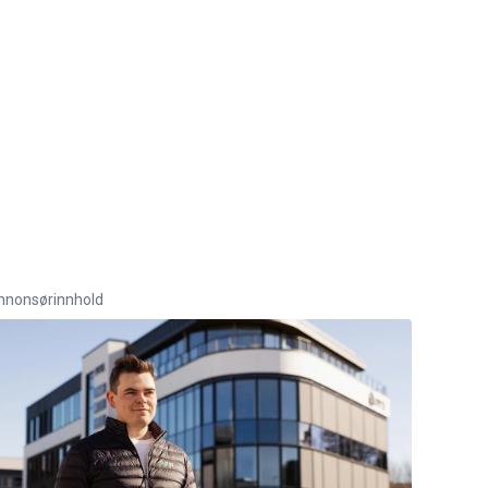
nnonsørinnhold