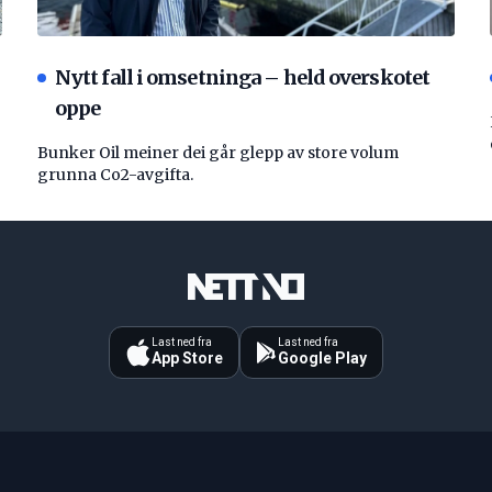
Nytt fall i omsetninga – held overskotet
oppe
Bunker Oil meiner dei går glepp av store volum
grunna Co2-avgifta.
Last ned fra
Last ned fra
App Store
Google Play