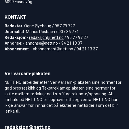
6099 Fosnavåg
KONTAKT
Redaktør
: Ogne Øyehaug / 957 79 727
Journalist
: Marius Rosbach / 907 36 774
Redaksjon
: -
redaksjon@nett.no
/ 95 77 97 27
Annonse
: -
annonse@nett.no
/ 94 21 13 37
Abonnement
: -
abonnement@nett.no
/ 94 21 13 37
Ver varsam-plakaten
NETT NO arbeider etter Ver Varsam-plakaten sine normer for
god presseskikk og Tekstreklameplakaten sine normer for
skilje mellom redaksjonelt stoff og reklame/sponsing. Alt
innhald på NETT NO er opphavsrettsleg verna. NETT NO har
ikkje ansvar for innhaldet på eksterne nettsider som det blir
lenka til.
redaksjon@nett.no