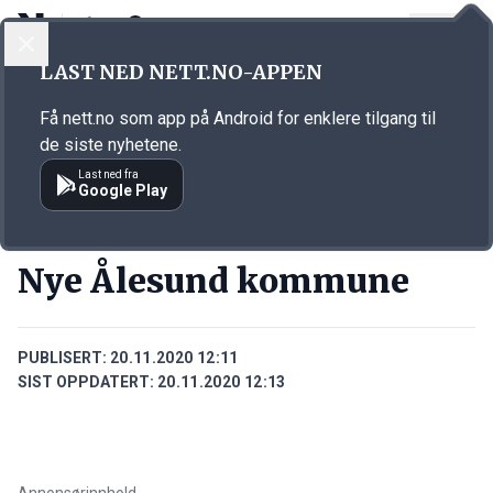
LOGG INN
MENY
Annonsørinnhold
LAST NED NETT.NO-APPEN
Link for annonse
Få nett.no som app på Android for enklere tilgang til
de siste nyhetene.
Last ned fra
Google Play
BEDRIFTER
Nye Ålesund kommune
PUBLISERT:
20.11.2020 12:11
SIST OPPDATERT:
20.11.2020 12:13
Annonsørinnhold