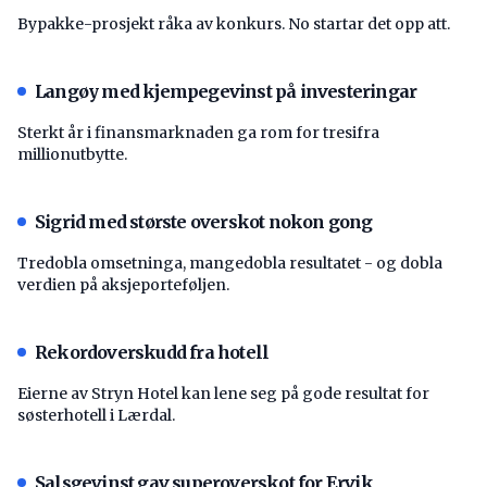
Bypakke-prosjekt råka av konkurs. No startar det opp att.
Langøy med kjempegevinst på investeringar
Sterkt år i finansmarknaden ga rom for tresifra
millionutbytte.
Sigrid med største overskot nokon gong
Tredobla omsetninga, mangedobla resultatet - og dobla
verdien på aksjeporteføljen.
Rekordoverskudd fra hotell
Eierne av Stryn Hotel kan lene seg på gode resultat for
søsterhotell i Lærdal.
Salsgevinst gav superoverskot for Ervik