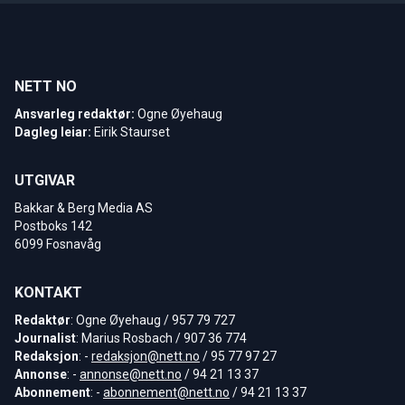
NETT NO
Ansvarleg redaktør:
Ogne Øyehaug
Dagleg leiar:
Eirik Staurset
UTGIVAR
Bakkar & Berg Media AS
Postboks 142
6099 Fosnavåg
KONTAKT
Redaktør
: Ogne Øyehaug / 957 79 727
Journalist
: Marius Rosbach / 907 36 774
Redaksjon
: -
redaksjon@nett.no
/ 95 77 97 27
Annonse
: -
annonse@nett.no
/ 94 21 13 37
Abonnement
: -
abonnement@nett.no
/ 94 21 13 37