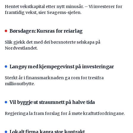
Hentet vekstkapital etter nytt minusår. – Vi investerer for
framtidig vekst, sier Seagems-sjefen.
Børsdagen: Kursras for reiarlag
Slik gjekk det med dei børsnoterte selskapa på
Nordvestlandet.
Langøy med kjempegevinst på investeringar
Sterkt år i finansmarknaden ga rom for tresifra
millionutbytte.
Vil byggje ut straumnett på halve tida
Regjeringa la fram forslag for å møte kraftutfordringane.
Lokalt firma kapra stor kontrakt