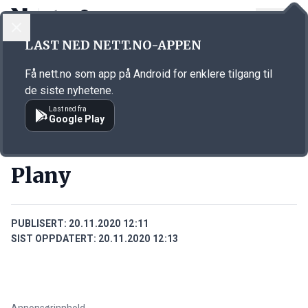
LOGG INN
MENY
Annonsørinnhold
LAST NED NETT.NO-APPEN
Link for annonse
Få nett.no som app på Android for enklere tilgang til
de siste nyhetene.
Last ned fra
Google Play
BEDRIFTER
Plany
PUBLISERT:
20.11.2020 12:11
SIST OPPDATERT:
20.11.2020 12:13
Annonsørinnhold