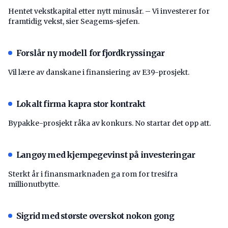
Hentet vekstkapital etter nytt minusår. – Vi investerer for
framtidig vekst, sier Seagems-sjefen.
Forslår ny modell for fjordkryssingar
Vil lære av danskane i finansiering av E39-prosjekt.
Lokalt firma kapra stor kontrakt
Bypakke-prosjekt råka av konkurs. No startar det opp att.
Langøy med kjempegevinst på investeringar
Sterkt år i finansmarknaden ga rom for tresifra
millionutbytte.
Sigrid med største overskot nokon gong