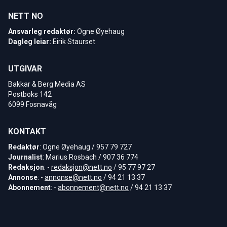
NETT NO
Ansvarleg redaktør:
Ogne Øyehaug
Dagleg leiar:
Eirik Staurset
UTGIVAR
Bakkar & Berg Media AS
Postboks 142
6099 Fosnavåg
KONTAKT
Redaktør
: Ogne Øyehaug / 957 79 727
Journalist
: Marius Rosbach / 907 36 774
Redaksjon
: -
redaksjon@nett.no
/ 95 77 97 27
Annonse
: -
annonse@nett.no
/ 94 21 13 37
Abonnement
: -
abonnement@nett.no
/ 94 21 13 37