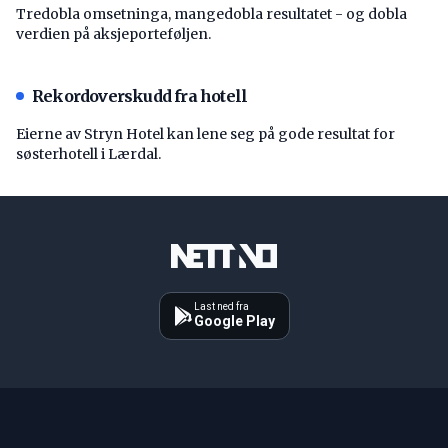
Tredobla omsetninga, mangedobla resultatet - og dobla
verdien på aksjeporteføljen.
Rekordoverskudd fra hotell
Eierne av Stryn Hotel kan lene seg på gode resultat for
søsterhotell i Lærdal.
Last ned fra
Google Play