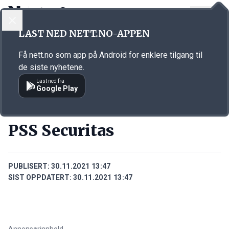
LOGG INN
MENY
Annonsørinnhold
LAST NED NETT.NO-APPEN
Link for annonse
Få nett.no som app på Android for enklere tilgang til
de siste nyhetene.
Last ned fra
Google Play
BEDRIFTER
PSS Securitas
PUBLISERT:
30.11.2021 13:47
SIST OPPDATERT:
30.11.2021 13:47
Annonsørinnhold