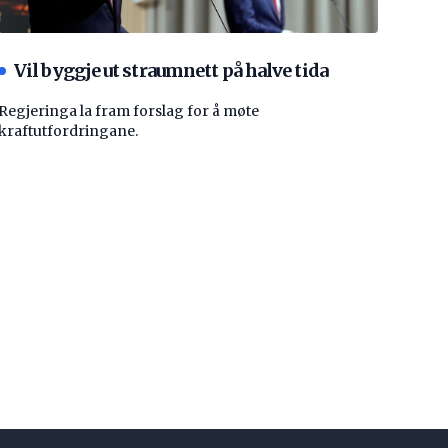
Vil byggje ut straumnett på halve tida
Regjeringa la fram forslag for å møte
kraftutfordringane.