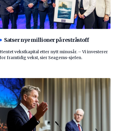
Satser nye millioner på restråstoff
Hentet vekstkapital etter nytt minusår. – Vi investerer
for framtidig vekst, sier Seagems-sjefen.