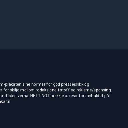
m-plakaten sine normer for god presseskikk og
 for skilje mellom redaksjonelt stoff og reklame/sponsing.
rettsleg verna. NETT NO har ikkje ansvar for innhaldet på
ka til.