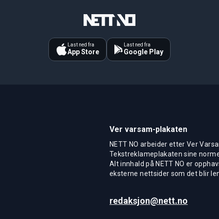
Last ned fra
Last ned fra
App Store
Google Play
Ver varsam-plakaten
NETT NO arbeider etter Ver Varsa
Tekstreklameplakaten sine normer
Alt innhald på NETT NO er opphavs
eksterne nettsider som det blir len
redaksjon@nett.no