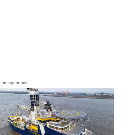
nnonsørinnhold