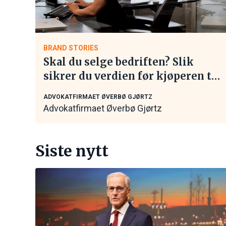
BRAND STORIES
Skal du selge bedriften? Slik
sikrer du verdien før kjøperen tar
kontakt
ADVOKATFIRMAET ØVERBØ GJØRTZ
Advokatfirmaet Øverbø Gjørtz
Siste nytt