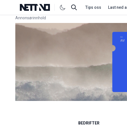
Tips oss
Last ned 
Annonsørinnhold
Link for annonse
BEDRIFTER