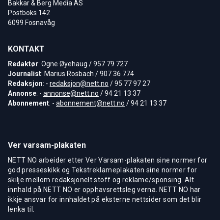
Bakkar & Berg Media AS
Postboks 142
6099 Fosnavåg
KONTAKT
Redaktør
: Ogne Øyehaug / 957 79 727
Journalist
: Marius Rosbach / 907 36 774
Redaksjon
: -
redaksjon@nett.no
/ 95 77 97 27
Annonse
: -
annonse@nett.no
/ 94 21 13 37
Abonnement
: -
abonnement@nett.no
/ 94 21 13 37
Ver varsam-plakaten
NETT NO arbeider etter Ver Varsam-plakaten sine normer for
god presseskikk og Tekstreklameplakaten sine normer for
skilje mellom redaksjonelt stoff og reklame/sponsing. Alt
innhald på NETT NO er opphavsrettsleg verna. NETT NO har
ikkje ansvar for innhaldet på eksterne nettsider som det blir
lenka til.