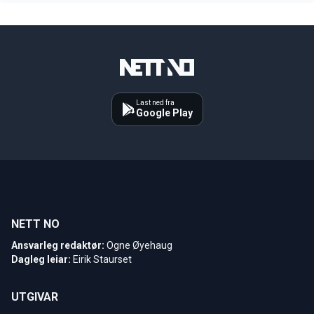
Last ned fra
Google Play
NETT NO
Ansvarleg redaktør:
Ogne Øyehaug
Dagleg leiar:
Eirik Staurset
UTGIVAR