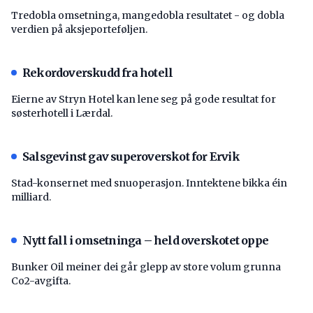
Tredobla omsetninga, mangedobla resultatet - og dobla
verdien på aksjeporteføljen.
Rekordoverskudd fra hotell
Eierne av Stryn Hotel kan lene seg på gode resultat for
søsterhotell i Lærdal.
Salsgevinst gav superoverskot for Ervik
Stad-konsernet med snuoperasjon. Inntektene bikka éin
milliard.
Nytt fall i omsetninga – held overskotet oppe
Bunker Oil meiner dei går glepp av store volum grunna
Co2-avgifta.