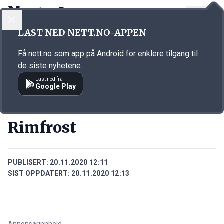
LOGG INN
MENY
Annonsørinnhold
LAST NED NETT.NO-APPEN
Link for annonse
Få nett.no som app på Android for enklere tilgang til
de siste nyhetene.
Last ned fra
Google Play
BEDRIFTER
Rimfrost
PUBLISERT:
20.11.2020 12:11
SIST OPPDATERT:
20.11.2020 12:13
Annonsørinnhold