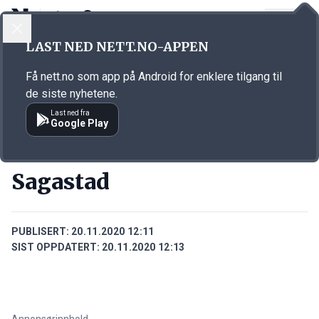
LOGG INN
MENY
Annonsørinnhold
LAST NED NETT.NO-APPEN
Link for annonse
Få nett.no som app på Android for enklere tilgang til
de siste nyhetene.
Last ned fra
Google Play
BEDRIFTER
Sagastad
PUBLISERT:
20.11.2020 12:11
SIST OPPDATERT:
20.11.2020 12:13
Annonsørinnhold