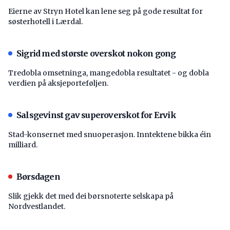
Eierne av Stryn Hotel kan lene seg på gode resultat for
søsterhotell i Lærdal.
Sigrid med største overskot nokon gong
Tredobla omsetninga, mangedobla resultatet - og dobla
verdien på aksjeporteføljen.
Salsgevinst gav superoverskot for Ervik
Stad-konsernet med snuoperasjon. Inntektene bikka éin
milliard.
Børsdagen
Slik gjekk det med dei børsnoterte selskapa på
Nordvestlandet.