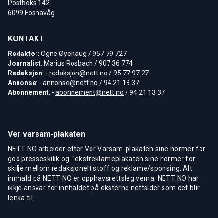
Postboks 142
6099 Fosnavåg
KONTAKT
Redaktør
: Ogne Øyehaug / 957 79 727
Journalist
: Marius Rosbach / 907 36 774
Redaksjon
: -
redaksjon@nett.no
/ 95 77 97 27
Annonse
: -
annonse@nett.no
/ 94 21 13 37
Abonnement
: -
abonnement@nett.no
/ 94 21 13 37
Ver varsam-plakaten
NETT NO arbeider etter Ver Varsam-plakaten sine normer for
god presseskikk og Tekstreklameplakaten sine normer for
skilje mellom redaksjonelt stoff og reklame/sponsing. Alt
innhald på NETT NO er opphavsrettsleg verna. NETT NO har
ikkje ansvar for innhaldet på eksterne nettsider som det blir
lenka til.