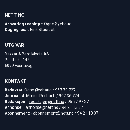
NETT NO
Ansvarleg redaktør:
Ogne Øyehaug
Dagleg leiar:
Eirik Staurset
UTGIVAR
Bakkar & Berg Media AS
Postboks 142
6099 Fosnavåg
KONTAKT
Redaktør
: Ogne Øyehaug / 957 79 727
Journalist
: Marius Rosbach / 907 36 774
Redaksjon
: -
redaksjon@nett.no
/ 95 77 97 27
Annonse
: -
annonse@nett.no
/ 94 21 13 37
Abonnement
: -
abonnement@nett.no
/ 94 21 13 37