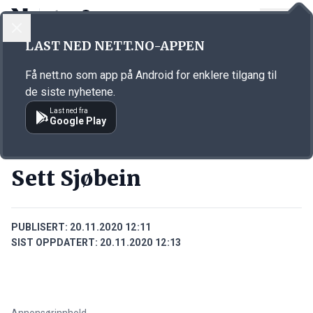
LOGG INN
MENY
Annonsørinnhold
LAST NED NETT.NO-APPEN
Link for annonse
Få nett.no som app på Android for enklere tilgang til
de siste nyhetene.
Last ned fra
Google Play
BEDRIFTER
Sett Sjøbein
PUBLISERT:
20.11.2020 12:11
SIST OPPDATERT:
20.11.2020 12:13
Annonsørinnhold