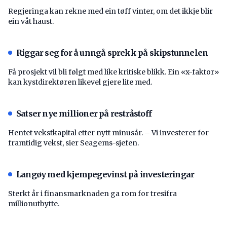
Regjeringa kan rekne med ein tøff vinter, om det ikkje blir
ein våt haust.
Riggar seg for å unngå sprekk på skipstunnelen
Få prosjekt vil bli følgt med like kritiske blikk. Ein «x-faktor»
kan kystdirektøren likevel gjere lite med.
Satser nye millioner på restråstoff
Hentet vekstkapital etter nytt minusår. – Vi investerer for
framtidig vekst, sier Seagems-sjefen.
Langøy med kjempegevinst på investeringar
Sterkt år i finansmarknaden ga rom for tresifra
millionutbytte.