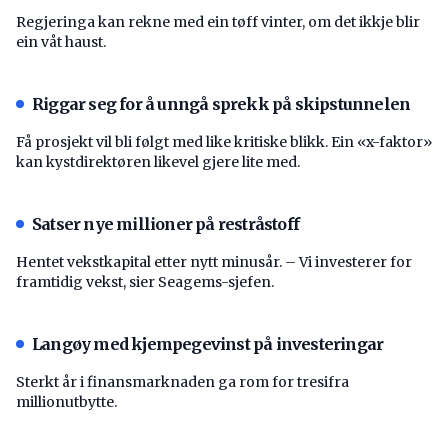
Regjeringa kan rekne med ein tøff vinter, om det ikkje blir
ein våt haust.
Riggar seg for å unngå sprekk på skipstunnelen
Få prosjekt vil bli følgt med like kritiske blikk. Ein «x-faktor»
kan kystdirektøren likevel gjere lite med.
Satser nye millioner på restråstoff
Hentet vekstkapital etter nytt minusår. – Vi investerer for
framtidig vekst, sier Seagems-sjefen.
Langøy med kjempegevinst på investeringar
Sterkt år i finansmarknaden ga rom for tresifra
millionutbytte.