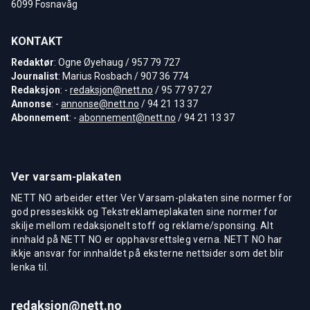
6099 Fosnavåg
KONTAKT
Redaktør
: Ogne Øyehaug / 957 79 727
Journalist
: Marius Rosbach / 907 36 774
Redaksjon
: -
redaksjon@nett.no
/ 95 77 97 27
Annonse
: -
annonse@nett.no
/ 94 21 13 37
Abonnement
: -
abonnement@nett.no
/ 94 21 13 37
Ver varsam-plakaten
NETT NO arbeider etter Ver Varsam-plakaten sine normer for
god presseskikk og Tekstreklameplakaten sine normer for
skilje mellom redaksjonelt stoff og reklame/sponsing. Alt
innhald på NETT NO er opphavsrettsleg verna. NETT NO har
ikkje ansvar for innhaldet på eksterne nettsider som det blir
lenka til.
redaksjon@nett.no