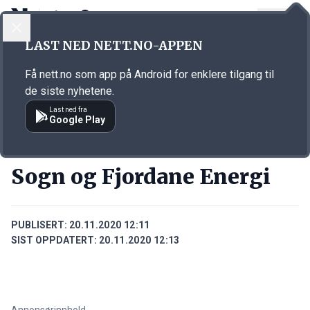
LOGG INN
MENY
Annonsørinnhold
LAST NED NETT.NO-APPEN
Link for annonse
Få nett.no som app på Android for enklere tilgang til
de siste nyhetene.
Last ned fra
Google Play
BEDRIFTER
Sogn og Fjordane Energi
PUBLISERT:
20.11.2020 12:11
SIST OPPDATERT:
20.11.2020 12:13
Annonsørinnhold