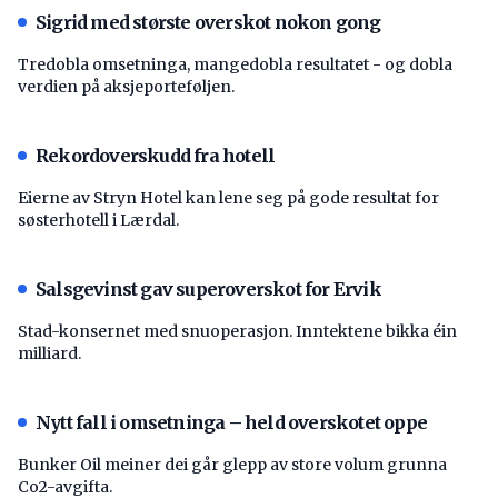
Sigrid med største overskot nokon gong
Tredobla omsetninga, mangedobla resultatet - og dobla
verdien på aksjeporteføljen.
Rekordoverskudd fra hotell
Eierne av Stryn Hotel kan lene seg på gode resultat for
søsterhotell i Lærdal.
Salsgevinst gav superoverskot for Ervik
Stad-konsernet med snuoperasjon. Inntektene bikka éin
milliard.
Nytt fall i omsetninga – held overskotet oppe
Bunker Oil meiner dei går glepp av store volum grunna
Co2-avgifta.