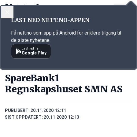
LOGG INN
MENY
Annonsørinnhold
LAST NED NETT.NO-APPEN
Link for annonse
Få nett.no som app på Android for enklere tilgang til
de siste nyhetene.
Last ned fra
Google Play
BEDRIFTER
SpareBank1
Regnskapshuset SMN AS
PUBLISERT:
20.11.2020 12:11
SIST OPPDATERT:
20.11.2020 12:13