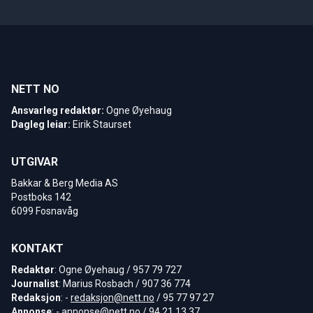
NETT NO
Ansvarleg redaktør:
Ogne Øyehaug
Dagleg leiar:
Eirik Staurset
UTGIVAR
Bakkar & Berg Media AS
Postboks 142
6099 Fosnavåg
KONTAKT
Redaktør
: Ogne Øyehaug / 957 79 727
Journalist
: Marius Rosbach / 907 36 774
Redaksjon
: -
redaksjon@nett.no
/ 95 77 97 27
Annonse
: -
annonse@nett.no
/ 94 21 13 37