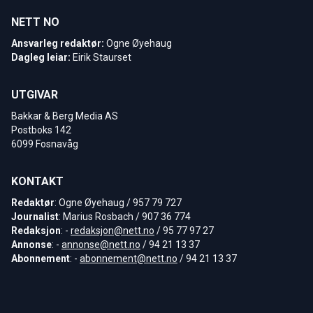
NETT NO
Ansvarleg redaktør:
Ogne Øyehaug
Dagleg leiar:
Eirik Staurset
UTGIVAR
Bakkar & Berg Media AS
Postboks 142
6099 Fosnavåg
KONTAKT
Redaktør
: Ogne Øyehaug / 957 79 727
Journalist
: Marius Rosbach / 907 36 774
Redaksjon
: -
redaksjon@nett.no
/ 95 77 97 27
Annonse
: -
annonse@nett.no
/ 94 21 13 37
Abonnement
: -
abonnement@nett.no
/ 94 21 13 37