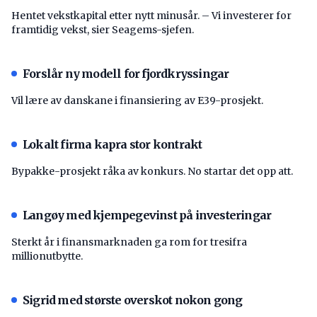
Hentet vekstkapital etter nytt minusår. – Vi investerer for
framtidig vekst, sier Seagems-sjefen.
Forslår ny modell for fjordkryssingar
Vil lære av danskane i finansiering av E39-prosjekt.
Lokalt firma kapra stor kontrakt
Bypakke-prosjekt råka av konkurs. No startar det opp att.
Langøy med kjempegevinst på investeringar
Sterkt år i finansmarknaden ga rom for tresifra
millionutbytte.
Sigrid med største overskot nokon gong