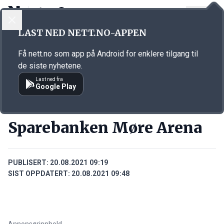
LOGG INN
MENY
Annonsørinnhold
LAST NED NETT.NO-APPEN
Link for annonse
Få nett.no som app på Android for enklere tilgang til
de siste nyhetene.
Last ned fra
Google Play
BEDRIFTER
Sparebanken Møre Arena
PUBLISERT:
20.08.2021 09:19
SIST OPPDATERT:
20.08.2021 09:48
Annonsørinnhold