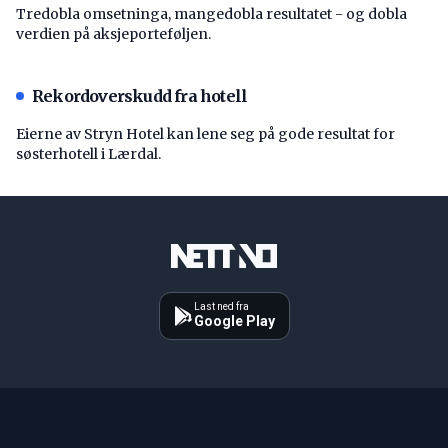
Tredobla omsetninga, mangedobla resultatet - og dobla
verdien på aksjeporteføljen.
Rekordoverskudd fra hotell
Eierne av Stryn Hotel kan lene seg på gode resultat for
søsterhotell i Lærdal.
Last ned fra
Google Play