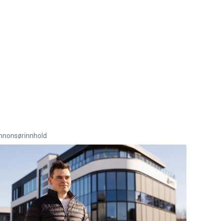
nnonsørinnhold