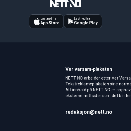
Last ned fra
Last ned fra
App Store
Google Play
Ver varsam-plakaten
NETT NO arbeider etter Ver Varsa
Tekstreklameplakaten sine normer
Alt innhald på NETT NO er opphavs
eksterne nettsider som det blir len
redaksjon@nett.no