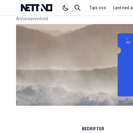
Tips oss
Last ned 
Annonsørinnhold
Link for annonse
BEDRIFTER