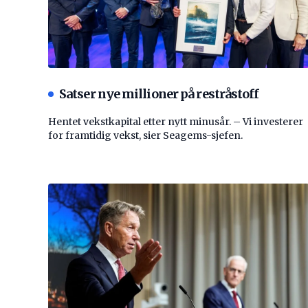
Satser nye millioner på restråstoff
Hentet vekstkapital etter nytt minusår. – Vi investerer
for framtidig vekst, sier Seagems-sjefen.