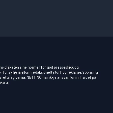
m-plakaten sine normer for god presseskikk og
 for skilje mellom redaksjonelt stoff og reklame/sponsing.
rettsleg verna. NETT NO har ikkje ansvar for innhaldet på
ka til.