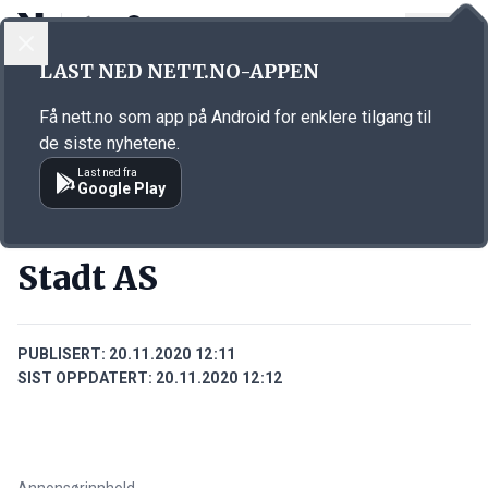
LOGG INN
MENY
Annonsørinnhold
LAST NED NETT.NO-APPEN
Link for annonse
Få nett.no som app på Android for enklere tilgang til
de siste nyhetene.
Last ned fra
Google Play
BEDRIFTER
Stadt AS
PUBLISERT:
20.11.2020 12:11
SIST OPPDATERT:
20.11.2020 12:12
Annonsørinnhold