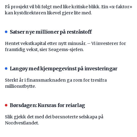
Få prosjekt vil bli følgt med like kritiske blikk. Ein «x-faktor»
kan kystdirektøren likevel gjere lite med.
Satser nye millioner på restråstoff
Hentet vekstkapital etter nytt minusår. – Vi investerer for
framtidig vekst, sier Seagems-sjefen.
Langøy med kjempegevinst på investeringar
Sterkt år i finansmarknaden ga rom for tresifra
millionutbytte.
Børsdagen: Kursras for reiarlag
Slik gjekk det med dei børsnoterte selskapa på
Nordvestlandet.