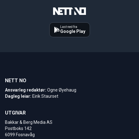
Last ned fra
Google Play
NETT NO
Ansvarleg redaktør:
Ogne Øyehaug
Dagleg leiar:
Eirik Staurset
UTGIVAR
Bakkar & Berg Media AS
Postboks 142
6099 Fosnavåg