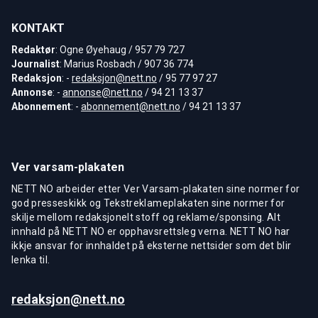
KONTAKT
Redaktør
: Ogne Øyehaug / 957 79 727
Journalist
: Marius Rosbach / 907 36 774
Redaksjon
: -
redaksjon@nett.no
/ 95 77 97 27
Annonse
: -
annonse@nett.no
/ 94 21 13 37
Abonnement
: -
abonnement@nett.no
/ 94 21 13 37
Ver varsam-plakaten
NETT NO arbeider etter Ver Varsam-plakaten sine normer for
god presseskikk og Tekstreklameplakaten sine normer for
skilje mellom redaksjonelt stoff og reklame/sponsing. Alt
innhald på NETT NO er opphavsrettsleg verna. NETT NO har
ikkje ansvar for innhaldet på eksterne nettsider som det blir
lenka til.
redaksjon@nett.no