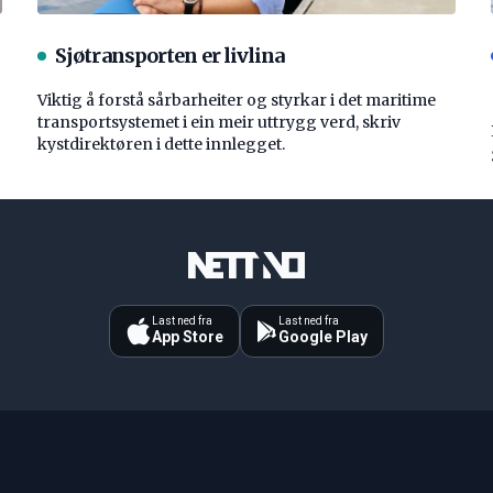
Sjøtransporten er livlina
Viktig å forstå ­sårbarheiter og styrkar i det maritime
transport­systemet i ein meir uttrygg verd, skriv
kystdirektøren i dette innlegget.
Last ned fra
Last ned fra
App Store
Google Play