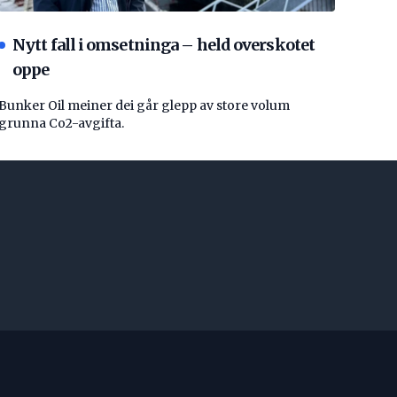
Nytt fall i omsetninga – held overskotet
oppe
Bunker Oil meiner dei går glepp av store volum
grunna Co2-avgifta.