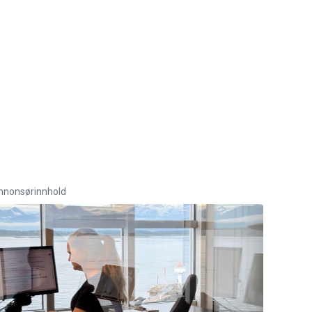
nnonsørinnhold