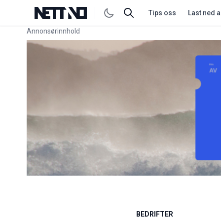
Tips oss
Last ned 
Annonsørinnhold
Link for annonse
BEDRIFTER