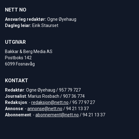
NETT NO
Ansvarleg redaktør:
Ogne Øyehaug
Dagleg leiar:
Eirik Staurset
UTGIVAR
Bakkar & Berg Media AS
Postboks 142
6099 Fosnavåg
KONTAKT
Redaktør
: Ogne Øyehaug / 957 79 727
Journalist
: Marius Rosbach / 907 36 774
Redaksjon
: -
redaksjon@nett.no
/ 95 77 97 27
Annonse
: -
annonse@nett.no
/ 94 21 13 37
Abonnement
: -
abonnement@nett.no
/ 94 21 13 37