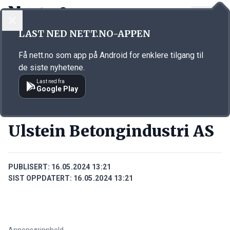
LOGG INN
MENY
Annonsørinnhold
LAST NED NETT.NO-APPEN
Link for annonse
Få nett.no som app på Android for enklere tilgang til
de siste nyhetene.
Last ned fra
Google Play
BEDRIFTER
Ulstein Betongindustri AS
PUBLISERT:
16.05.2024 13:21
SIST OPPDATERT:
16.05.2024 13:21
Annonsørinnhold