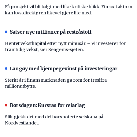
Få prosjekt vil bli følgt med like kritiske blikk. Ein «x-faktor»
kan kystdirektøren likevel gjere lite med.
Satser nye millioner på restråstoff
Hentet vekstkapital etter nytt minusår. – Vi investerer for
framtidig vekst, sier Seagems-sjefen.
Langøy med kjempegevinst på investeringar
Sterkt år i finansmarknaden ga rom for tresifra
millionutbytte.
Børsdagen: Kursras for reiarlag
Slik gjekk det med dei børsnoterte selskapa på
Nordvestlandet.