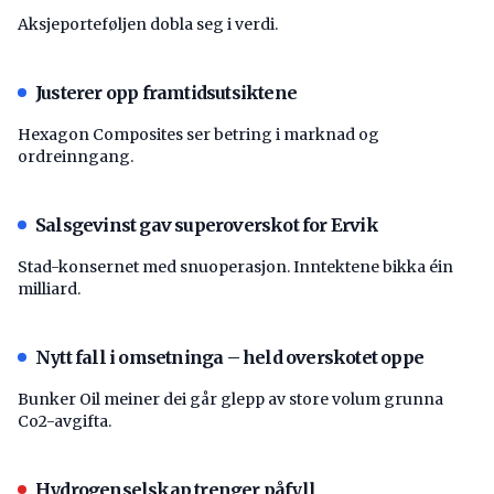
Aksjeporteføljen dobla seg i verdi.
Justerer opp framtidsutsiktene
Hexagon Composites ser betring i marknad og
ordreinngang.
Salsgevinst gav superoverskot for Ervik
Stad-konsernet med snuoperasjon. Inntektene bikka éin
milliard.
Nytt fall i omsetninga – held overskotet oppe
Bunker Oil meiner dei går glepp av store volum grunna
Co2-avgifta.
Hydrogenselskap trenger påfyll