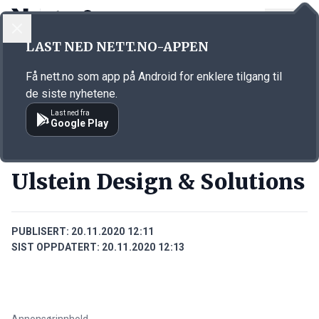
LOGG INN
MENY
Annonsørinnhold
LAST NED NETT.NO-APPEN
Link for annonse
Få nett.no som app på Android for enklere tilgang til
de siste nyhetene.
Last ned fra
Google Play
BEDRIFTER
Ulstein Design & Solutions
PUBLISERT:
20.11.2020 12:11
SIST OPPDATERT:
20.11.2020 12:13
Annonsørinnhold