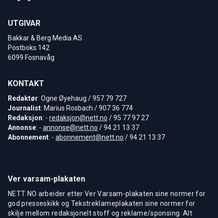
UTGIVAR
Bakkar & Berg Media AS
Postboks 142
6099 Fosnavåg
KONTAKT
Redaktør
: Ogne Øyehaug / 957 79 727
Journalist
: Marius Rosbach / 907 36 774
Redaksjon
: -
redaksjon@nett.no
/ 95 77 97 27
Annonse
: -
annonse@nett.no
/ 94 21 13 37
Abonnement
: -
abonnement@nett.no
/ 94 21 13 37
Ver varsam-plakaten
NETT NO arbeider etter Ver Varsam-plakaten sine normer for
god presseskikk og Tekstreklameplakaten sine normer for
skilje mellom redaksjonelt stoff og reklame/sponsing. Alt