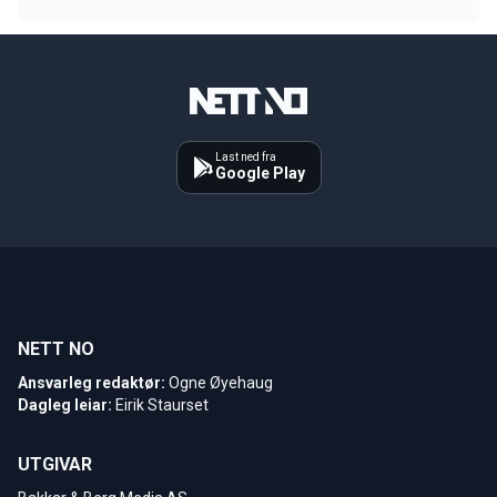
Last ned fra
Google Play
NETT NO
Ansvarleg redaktør:
Ogne Øyehaug
Dagleg leiar:
Eirik Staurset
UTGIVAR