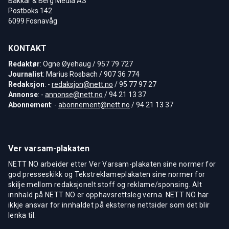
Bakkar & Berg Media AS
Postboks 142
6099 Fosnavåg
KONTAKT
Redaktør
: Ogne Øyehaug / 957 79 727
Journalist
: Marius Rosbach / 907 36 774
Redaksjon
: -
redaksjon@nett.no
/ 95 77 97 27
Annonse
: -
annonse@nett.no
/ 94 21 13 37
Abonnement
: -
abonnement@nett.no
/ 94 21 13 37
Ver varsam-plakaten
NETT NO arbeider etter Ver Varsam-plakaten sine normer for
god presseskikk og Tekstreklameplakaten sine normer for
skilje mellom redaksjonelt stoff og reklame/sponsing. Alt
innhald på NETT NO er opphavsrettsleg verna. NETT NO har
ikkje ansvar for innhaldet på eksterne nettsider som det blir
lenka til.