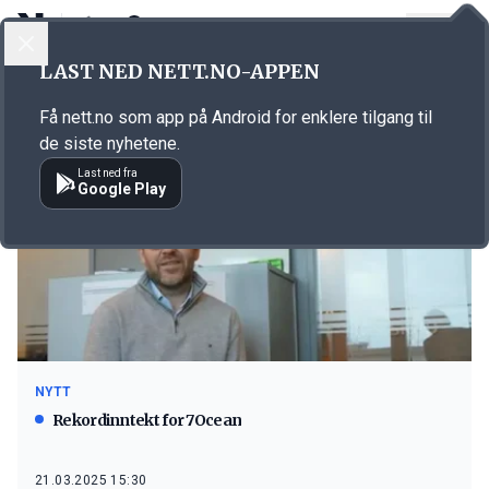
LOGG INN
MENY
LAST NED NETT.NO-APPEN
Emne: 7Ocean
Få nett.no som app på Android for enklere tilgang til
de siste nyhetene.
Last ned fra
Google Play
NYTT
Rekordinntekt for 7Ocean
21.03.2025 15:30