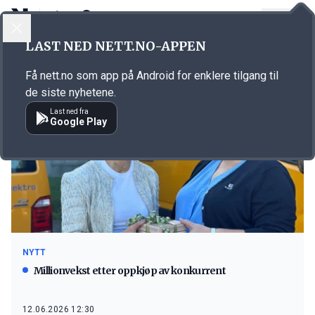
LOGG INN
MENY
LAST NED NETT.NO-APPEN
Emne: Arvid Gjerde
Få nett.no som app på Android for enklere tilgang til
de siste nyhetene.
Last ned fra
Google Play
NYTT
Millionvekst etter oppkjøp av konkurrent
12.06.2026 12:30