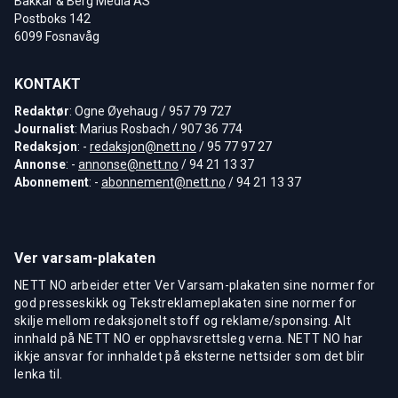
Bakkar & Berg Media AS
Postboks 142
6099 Fosnavåg
KONTAKT
Redaktør
: Ogne Øyehaug / 957 79 727
Journalist
: Marius Rosbach / 907 36 774
Redaksjon
: -
redaksjon@nett.no
/ 95 77 97 27
Annonse
: -
annonse@nett.no
/ 94 21 13 37
Abonnement
: -
abonnement@nett.no
/ 94 21 13 37
Ver varsam-plakaten
NETT NO arbeider etter Ver Varsam-plakaten sine normer for
god presseskikk og Tekstreklameplakaten sine normer for
skilje mellom redaksjonelt stoff og reklame/sponsing. Alt
innhald på NETT NO er opphavsrettsleg verna. NETT NO har
ikkje ansvar for innhaldet på eksterne nettsider som det blir
lenka til.