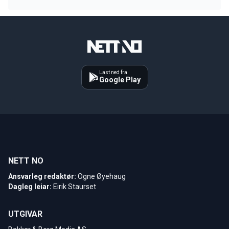
Last ned fra
Google Play
NETT NO
Ansvarleg redaktør:
Ogne Øyehaug
Dagleg leiar:
Eirik Staurset
UTGIVAR