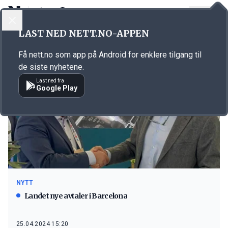
LOGG INN
MENY
LAST NED NETT.NO-APPEN
Emne: Barcelona
Få nett.no som app på Android for enklere tilgang til
de siste nyhetene.
Last ned fra
Google Play
NYTT
Landet nye avtaler i Barcelona
25.04.2024 15:20