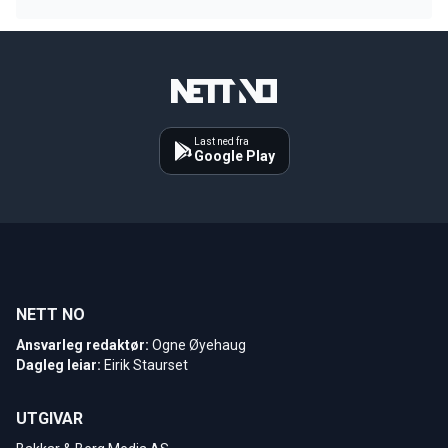
Last ned fra
Google Play
NETT NO
Ansvarleg redaktør:
Ogne Øyehaug
Dagleg leiar:
Eirik Staurset
UTGIVAR