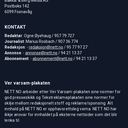
Bakkar & Berg Media AS
Postboks 142
6099 Fosnavåg
KONTAKT
Redaktør
: Ogne Øyehaug / 957 79 727
Journalist
: Marius Rosbach / 907 36 774
Redaksjon
: -
redaksjon@nett.no
/ 95 77 97 27
Annonse
: -
annonse@nett.no
/ 94 21 13 37
Abonnement
: -
abonnement@nett.no
/ 94 21 13 37
Ver varsam-plakaten
NETT NO arbeider etter Ver Varsam-plakaten sine normer for
god presseskikk og Tekstreklameplakaten sine normer for
skilje mellom redaksjonelt stoff og reklame/sponsing. Alt
innhald på NETT NO er opphavsrettsleg verna. NETT NO har
ikkje ansvar for innhaldet på eksterne nettsider som det blir
lenka til.