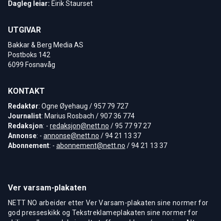
Dagleg leiar:
Eirik Staurset
UTGIVAR
Bakkar & Berg Media AS
Postboks 142
6099 Fosnavåg
KONTAKT
Redaktør
: Ogne Øyehaug / 957 79 727
Journalist
: Marius Rosbach / 907 36 774
Redaksjon
: -
redaksjon@nett.no
/ 95 77 97 27
Annonse
: -
annonse@nett.no
/ 94 21 13 37
Abonnement
: -
abonnement@nett.no
/ 94 21 13 37
Ver varsam-plakaten
NETT NO arbeider etter Ver Varsam-plakaten sine normer for
god presseskikk og Tekstreklameplakaten sine normer for