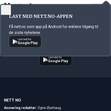
LOGG INN
MENY
LAST NED NETT.NO-APPEN
Ingen artikler funnet
Få nett.no som app på Android for enklere tilgang til
Ingen artikler ble funnet med emnet
"boligpriser"
de siste nyhetene.
Last ned fra
Google Play
Last ned fra
Google Play
NETT NO
Ansvarleg redaktør:
Ogne Øyehaug