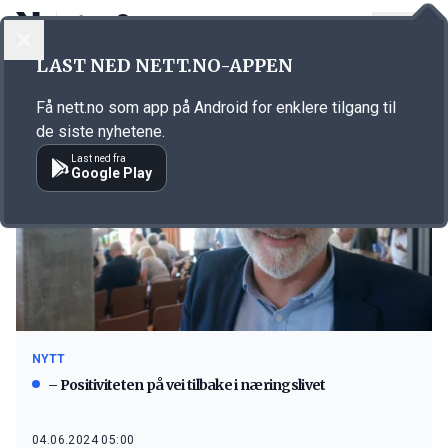
LOGG INN
MENY
LAST NED NETT.NO-APPEN
Emne: Contabile
Få nett.no som app på Android for enklere tilgang til
de siste nyhetene.
Last ned fra
Google Play
NYTT
– Positiviteten på vei tilbake i næringslivet
04.06.2024 05:00