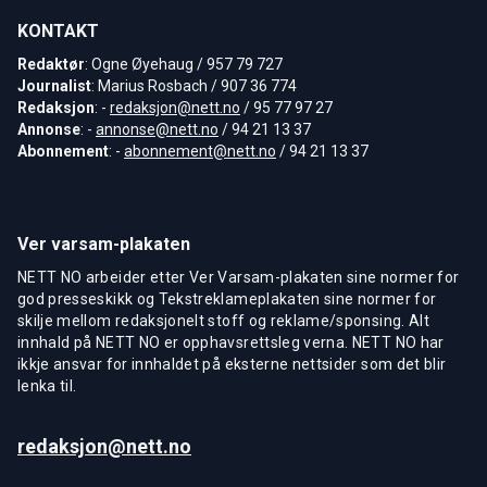
KONTAKT
Redaktør
: Ogne Øyehaug / 957 79 727
Journalist
: Marius Rosbach / 907 36 774
Redaksjon
: -
redaksjon@nett.no
/ 95 77 97 27
Annonse
: -
annonse@nett.no
/ 94 21 13 37
Abonnement
: -
abonnement@nett.no
/ 94 21 13 37
Ver varsam-plakaten
NETT NO arbeider etter Ver Varsam-plakaten sine normer for
god presseskikk og Tekstreklameplakaten sine normer for
skilje mellom redaksjonelt stoff og reklame/sponsing. Alt
innhald på NETT NO er opphavsrettsleg verna. NETT NO har
ikkje ansvar for innhaldet på eksterne nettsider som det blir
lenka til.
redaksjon@nett.no