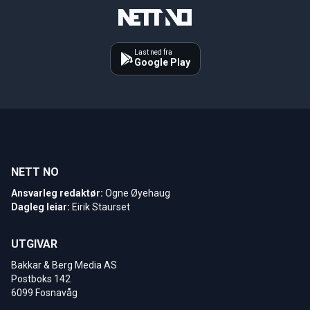
Last ned fra
Google Play
NETT NO
Ansvarleg redaktør:
Ogne Øyehaug
Dagleg leiar:
Eirik Staurset
UTGIVAR
Bakkar & Berg Media AS
Postboks 142
6099 Fosnavåg