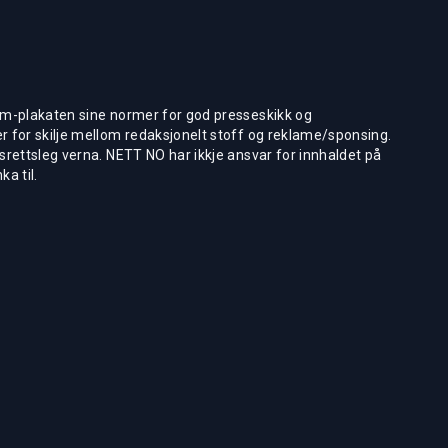
m-plakaten sine normer for god presseskikk og
 for skilje mellom redaksjonelt stoff og reklame/sponsing.
rettsleg verna. NETT NO har ikkje ansvar for innhaldet på
ka til.