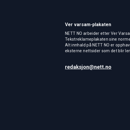
Ver varsam-plakaten
NETT NO arbeider etter Ver Varsa
Tekstreklameplakaten sine normer
Alt innhald på NETT NO er opphavs
eksterne nettsider som det blir len
redaksjon@nett.no