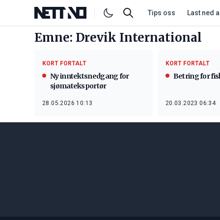
Tips oss
Last ned 
Emne: Drevik International
KORT FORTALT
KORT FORTALT
Ny inntektsnedgang for
Betring for fi
sjømateksportør
28.05.2026 10:13
20.03.2023 06:34