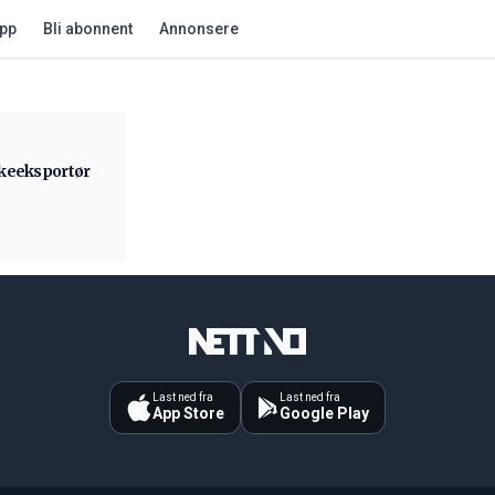
app
Bli abonnent
Annonsere
skeeksportør
Last ned fra
Last ned fra
App Store
Google Play