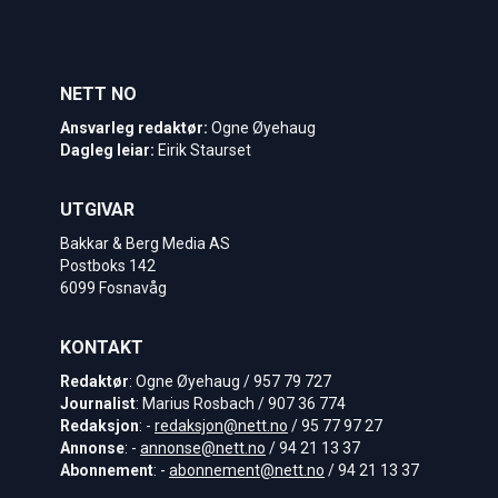
NETT NO
Ansvarleg redaktør:
Ogne Øyehaug
Dagleg leiar:
Eirik Staurset
UTGIVAR
Bakkar & Berg Media AS
Postboks 142
6099 Fosnavåg
KONTAKT
Redaktør
: Ogne Øyehaug / 957 79 727
Journalist
: Marius Rosbach / 907 36 774
Redaksjon
: -
redaksjon@nett.no
/ 95 77 97 27
Annonse
: -
annonse@nett.no
/ 94 21 13 37
Abonnement
: -
abonnement@nett.no
/ 94 21 13 37