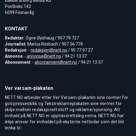
Bakkar & Berg Media AS
Postboks 142
6099 Fosnavåg
KONTAKT
Redaktør
: Ogne Øyehaug / 957 79 727
Journalist
: Marius Rosbach / 907 36 774
Redaksjon
: -
redaksjon@nett.no
/ 95 77 97 27
Annonse
: -
annonse@nett.no
/ 94 21 13 37
Abonnement
: -
abonnement@nett.no
/ 94 21 13 37
Ver varsam-plakaten
NETT NO arbeider etter Ver Varsam-plakaten sine normer for
god presseskikk og Tekstreklameplakaten sine normer for
skilje mellom redaksjonelt stoff og reklame/sponsing. Alt
innhald på NETT NO er opphavsrettsleg verna. NETT NO har
ikkje ansvar for innhaldet på eksterne nettsider som det blir
lenka til.