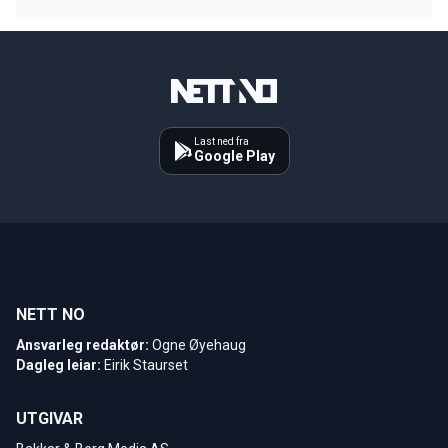
Last ned fra
Google Play
NETT NO
Ansvarleg redaktør:
Ogne Øyehaug
Dagleg leiar:
Eirik Staurset
UTGIVAR