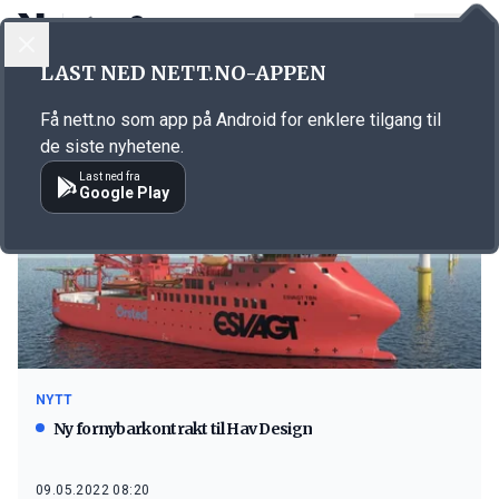
LOGG INN
MENY
LAST NED NETT.NO-APPEN
Emne: Esvagt
Få nett.no som app på Android for enklere tilgang til
de siste nyhetene.
Last ned fra
Google Play
NYTT
Ny fornybarkontrakt til Hav Design
09.05.2022 08:20