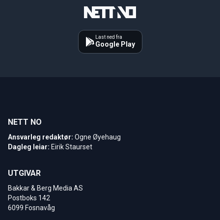
Last ned fra
Google Play
NETT NO
Ansvarleg redaktør:
Ogne Øyehaug
Dagleg leiar:
Eirik Staurset
UTGIVAR
Bakkar & Berg Media AS
Postboks 142
6099 Fosnavåg