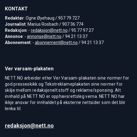
KONTAKT
Redaktør
: Ogne Øyehaug / 957 79 727
Journalist
: Marius Rosbach / 907 36 774
Redaksjon
: -
redaksjon@nett.no
/ 95 77 97 27
Annonse
: -
annonse@nett.no
/ 94 21 13 37
Abonnement
: -
abonnement@nett.no
/ 94 21 13 37
Ver varsam-plakaten
NETT NO arbeider etter Ver Varsam-plakaten sine normer for
god presseskikk og Tekstreklameplakaten sine normer for
skilje mellom redaksjonelt stoff og reklame/sponsing. Alt
innhald på NETT NO er opphavsrettsleg verna. NETT NO har
ikkje ansvar for innhaldet på eksterne nettsider som det blir
lenka til.
redaksjon@nett.no