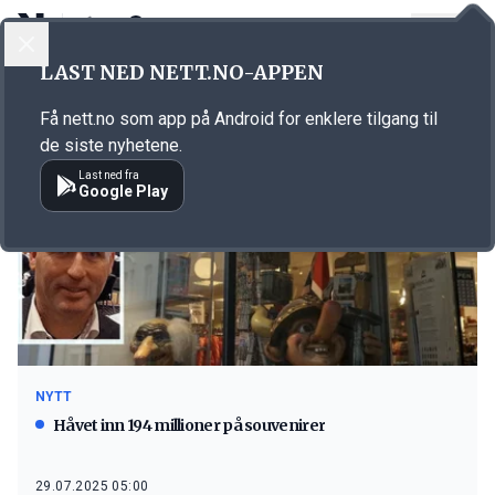
LOGG INN
MENY
LAST NED NETT.NO-APPEN
Emne: Jan Ivar Maråk
Få nett.no som app på Android for enklere tilgang til
de siste nyhetene.
Last ned fra
Google Play
NYTT
Håvet inn 194 millioner på souvenirer
29.07.2025 05:00