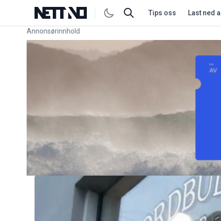
Tips oss
Last ned 
Annonsørinnhold
Link for annonse