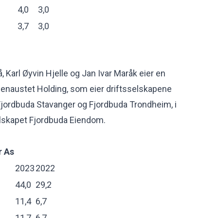
4,0
3,0
3,7
3,0
å, Karl Øyvin Hjelle og Jan Ivar Maråk eier en
njenaustet Holding, som eier driftsselskapene
Fjordbuda Stavanger og Fjordbuda Trondheim, i
elskapet Fjordbuda Eiendom.
r As
2023
2022
44,0
29,2
11,4
6,7
11,7
6,7