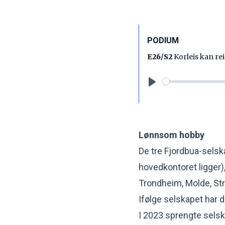
PODIUM
E26/S2
Korleis kan rei
Play
Lønnsom hobby
De tre Fjordbua-selska
hovedkontoret ligger)
Trondheim, Molde, Str
Ifølge selskapet har d
I 2023 sprengte selsk