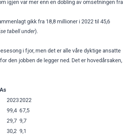
 som igjen var mer enn en dobling av omsetningen fra
ammenlagt gikk fra 18,8 millioner i 2022 til 45,6
(
se tabell under
).
esesong i fjor, men det er alle våre dyktige ansatte
 for den jobben de legger ned. Det er hovedårsaken,
 As
2023
2022
99,4
67,5
29,7
9,7
30,2
9,1