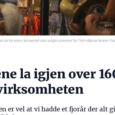
 av tre eiere i konsernet som solgte suvenirer for 164 millioner kroner i fjor
ne la igjen over 16
virksomheten
 er vel at vi hadde et fjorår der alt g