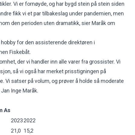
tikler. Vi er fornøyde, og har bygd stein på stein siden
dre fikk vi et par tilbakeslag under pandemien, men
om den perioden uten dramatikk, sier Maråk om
 hobby for den assisterende direktøren i
nen Fiskebåt.
mhet, der vi handler inn alle varer fra grossister. Vi
jon, så vi også har merket prisstigningen på
ne. Vi satser på volum, og prøver å holde så moderate
r Jan Inge Maråk.
m As
2023
2022
21,0
15,2