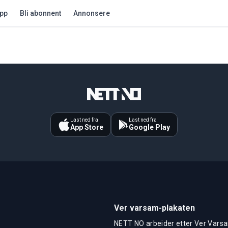
app
Bli abonnent
Annonsere
Last ned fra
Last ned fra
App Store
Google Play
Ver varsam-plakaten
NETT NO arbeider etter Ver Varsa