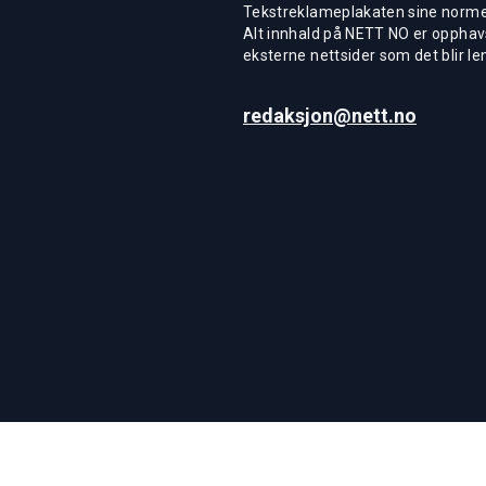
Tekstreklameplakaten sine normer
Alt innhald på NETT NO er opphavs
eksterne nettsider som det blir len
redaksjon@nett.no