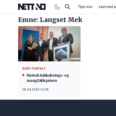
Tips oss
Last ned 
Emne: Langset Mek
KORT FORTALT
Mottok Inkluderings- og
mangfaldsprisen
28.04.2025 16:55