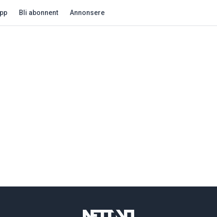
app
Bli abonnent
Annonsere