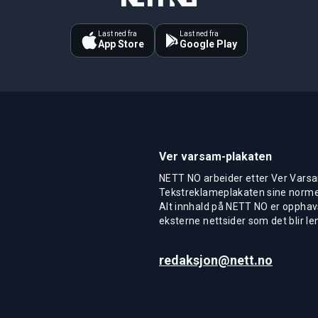
Last ned fra
Last ned fra
App Store
Google Play
Ver varsam-plakaten
NETT NO arbeider etter Ver Varsa
Tekstreklameplakaten sine normer
Alt innhald på NETT NO er opphavs
eksterne nettsider som det blir len
redaksjon@nett.no