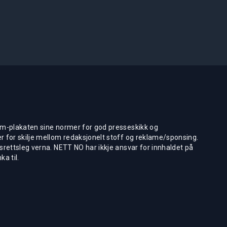
m-plakaten sine normer for god presseskikk og
 for skilje mellom redaksjonelt stoff og reklame/sponsing.
rettsleg verna. NETT NO har ikkje ansvar for innhaldet på
ka til.