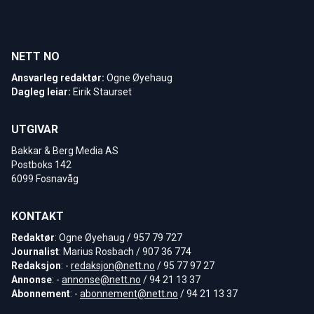
NETT NO
Ansvarleg redaktør:
Ogne Øyehaug
Dagleg leiar:
Eirik Staurset
UTGIVAR
Bakkar & Berg Media AS
Postboks 142
6099 Fosnavåg
KONTAKT
Redaktør
: Ogne Øyehaug / 957 79 727
Journalist
: Marius Rosbach / 907 36 774
Redaksjon
: -
redaksjon@nett.no
/ 95 77 97 27
Annonse
: -
annonse@nett.no
/ 94 21 13 37
Abonnement
: -
abonnement@nett.no
/ 94 21 13 37