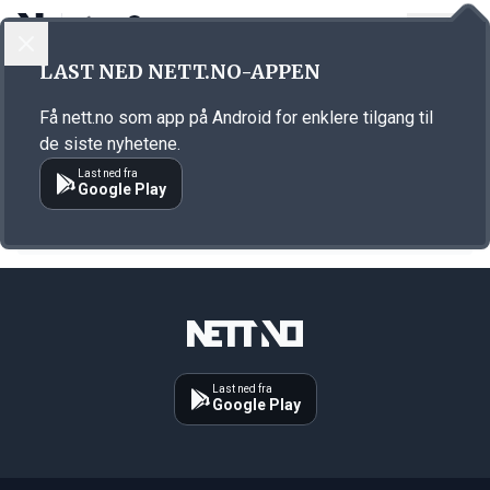
LOGG INN
MENY
LAST NED NETT.NO-APPEN
Emne: messe
Få nett.no som app på Android for enklere tilgang til
KORT FORTALT
de siste nyhetene.
Mange jobbkandidater vil til Møre og Romsdal
Last ned fra
Google Play
22.04.2025 08:25
Last ned fra
Google Play