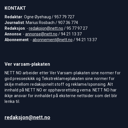
KONTAKT
Redaktør
: Ogne Øyehaug / 957 79 727
Journalist
: Marius Rosbach / 907 36 774
Redaksjon
: -
redaksjon@nett.no
/ 95 77 97 27
Annonse
: -
annonse@nett.no
/ 94 21 13 37
Abonnement
: -
abonnement@nett.no
/ 94 21 13 37
Ver varsam-plakaten
NETT NO arbeider etter Ver Varsam-plakaten sine normer for
god presseskikk og Tekstreklameplakaten sine normer for
skilje mellom redaksjonelt stoff og reklame/sponsing. Alt
innhald på NETT NO er opphavsrettsleg verna. NETT NO har
ikkje ansvar for innhaldet på eksterne nettsider som det blir
lenka til.
redaksjon@nett.no