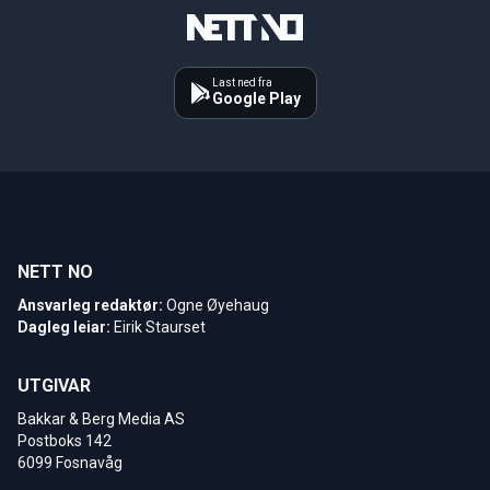
Last ned fra
Google Play
NETT NO
Ansvarleg redaktør:
Ogne Øyehaug
Dagleg leiar:
Eirik Staurset
UTGIVAR
Bakkar & Berg Media AS
Postboks 142
6099 Fosnavåg