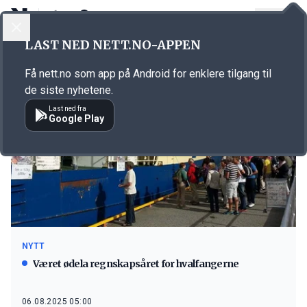
LOGG INN
MENY
LAST NED NETT.NO-APPEN
Emne: Myklebust Hvalprodukter
Få nett.no som app på Android for enklere tilgang til
de siste nyhetene.
Last ned fra
Google Play
NYTT
Været ødela regnskapsåret for hvalfangerne
06.08.2025 05:00