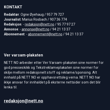
KONTAKT
Redaktør
: Ogne Øyehaug / 957 79 727
Journalist
: Marius Rosbach / 907 36 774
Redaksjon
: -
redaksjon@nett.no
/ 95 77 97 27
Annonse
: -
annonse@nett.no
/ 94 21 13 37
Abonnement
: -
abonnement@nett.no
/ 94 21 13 37
Ver varsam-plakaten
NETT NO arbeider etter Ver Varsam-plakaten sine normer for
god presseskikk og Tekstreklameplakaten sine normer for
skilje mellom redaksjonelt stoff og reklame/sponsing. Alt
innhald på NETT NO er opphavsrettsleg verna. NETT NO har
ikkje ansvar for innhaldet på eksterne nettsider som det blir
lenka til.
redaksjon@nett.no