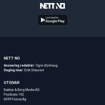
Last ned fra
Google Play
NETT NO
Ansvarleg redaktør:
Ogne Øyehaug
Dagleg leiar:
Eirik Staurset
UTGIVAR
Bakkar & Berg Media AS
Postboks 142
6099 Fosnavåg