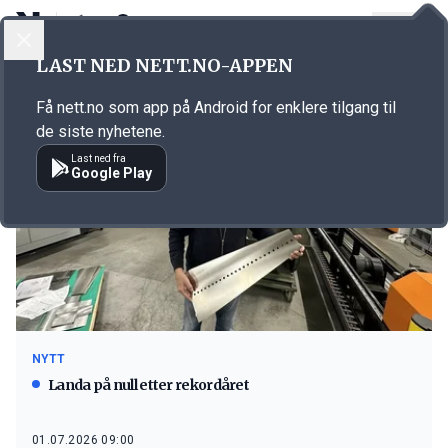
LOGG INN
MENY
LAST NED NETT.NO-APPEN
Emne: Simek Sport
Få nett.no som app på Android for enklere tilgang til
de siste nyhetene.
Last ned fra
Google Play
NYTT
Landa på null etter rekordåret
01.07.2026 09:00