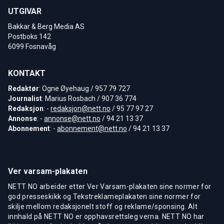
UTGIVAR
Bakkar & Berg Media AS
Postboks 142
6099 Fosnavåg
KONTAKT
Redaktør
: Ogne Øyehaug / 957 79 727
Journalist
: Marius Rosbach / 907 36 774
Redaksjon
: -
redaksjon@nett.no
/ 95 77 97 27
Annonse
: -
annonse@nett.no
/ 94 21 13 37
Abonnement
: -
abonnement@nett.no
/ 94 21 13 37
Ver varsam-plakaten
NETT NO arbeider etter Ver Varsam-plakaten sine normer for
god presseskikk og Tekstreklameplakaten sine normer for
skilje mellom redaksjonelt stoff og reklame/sponsing. Alt
innhald på NETT NO er opphavsrettsleg verna. NETT NO har