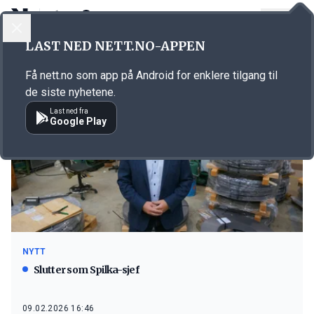
LOGG INN
MENY
LAST NED NETT.NO-APPEN
Emne: Spilka Building Solutions
Få nett.no som app på Android for enklere tilgang til
de siste nyhetene.
Last ned fra
Google Play
NYTT
Slutter som Spilka-sjef
09.02.2026 16:46