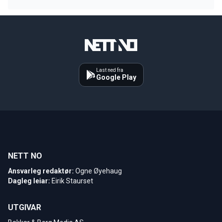
Last ned fra
Google Play
NETT NO
Ansvarleg redaktør:
Ogne Øyehaug
Dagleg leiar:
Eirik Staurset
UTGIVAR