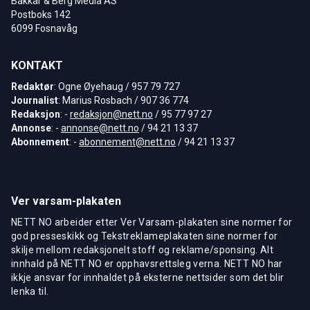
Bakkar & Berg Media AS
Postboks 142
6099 Fosnavåg
KONTAKT
Redaktør
: Ogne Øyehaug / 957 79 727
Journalist
: Marius Rosbach / 907 36 774
Redaksjon
: -
redaksjon@nett.no
/ 95 77 97 27
Annonse
: -
annonse@nett.no
/ 94 21 13 37
Abonnement
: -
abonnement@nett.no
/ 94 21 13 37
Ver varsam-plakaten
NETT NO arbeider etter Ver Varsam-plakaten sine normer for
god presseskikk og Tekstreklameplakaten sine normer for
skilje mellom redaksjonelt stoff og reklame/sponsing. Alt
innhald på NETT NO er opphavsrettsleg verna. NETT NO har
ikkje ansvar for innhaldet på eksterne nettsider som det blir
lenka til.