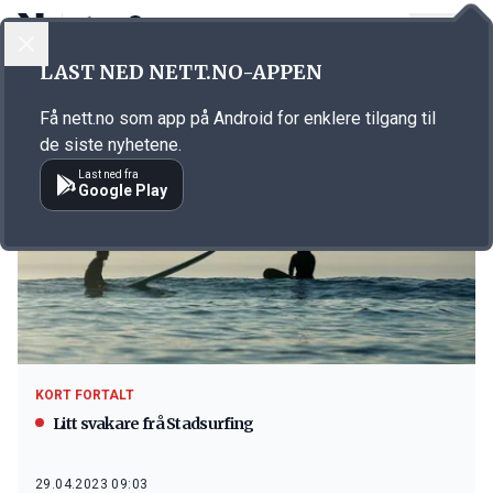
LOGG INN
MENY
LAST NED NETT.NO-APPEN
Emne: Stadsurfing
Få nett.no som app på Android for enklere tilgang til
de siste nyhetene.
Last ned fra
Google Play
KORT FORTALT
Litt svakare frå Stadsurfing
29.04.2023 09:03