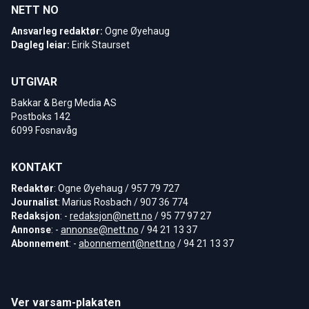
NETT NO
Ansvarleg redaktør:
Ogne Øyehaug
Dagleg leiar:
Eirik Staurset
UTGIVAR
Bakkar & Berg Media AS
Postboks 142
6099 Fosnavåg
KONTAKT
Redaktør
: Ogne Øyehaug / 957 79 727
Journalist
: Marius Rosbach / 907 36 774
Redaksjon
: -
redaksjon@nett.no
/ 95 77 97 27
Annonse
: -
annonse@nett.no
/ 94 21 13 37
Abonnement
: -
abonnement@nett.no
/ 94 21 13 37
Ver varsam-plakaten