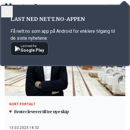
LOGG INN
MENY
LAST NED NETT.NO-APPEN
Emne: Viking Supply
Få nett.no som app på Android for enklere tilgang til
de siste nyhetene.
Last ned fra
Google Play
KORT FORTALT
Evotec leverer til tre nye skip
13.02.2025 18:32