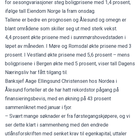
for sesongvariasjoner steg boligprisene med 1,4 prosent,
ifølge tall
Eiendom Norge
la fram onsdag.
Tallene er bedre en prognosen og Ålesund og omegn er
blant områdene som skiller seg ut med sterk vekst.
4,4 prosent økte prisene med i sunnmørshovedstaden i
løpet av måneden. I Møre og Romsdal økte prisene med 3
prosent. I Vestland økte prisene med 5,6 prosent – mens
boligprisene i Bergen økte med 5 prosent, viser tall
Dagens
Næringsliv
har fått tilgang til.
Banksjef Aage Ellingsund Christensen hos Nordea i
Ålesund forteller at de har hatt rekordstor pågang på
finansieringsbevis, med en økning på 43 prosent
sammenliknet med januar i fjor.
– Svært mange søknader er fra førstegangskjøpere, og vi
ser dette klart i sammenheng med den endrede
utlånsforskriften med senket krav til egenkapital, uttaler