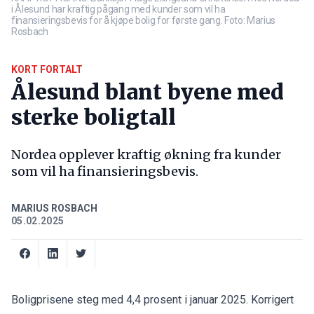
i Ålesund har kraftig pågang med kunder som vil ha
finansieringsbevis for å kjøpe bolig for første gang. Foto: Marius
Rosbach
KORT FORTALT
Ålesund blant byene med
sterke boligtall
Nordea opplever kraftig økning fra kunder
som vil ha finansieringsbevis.
MARIUS ROSBACH
05.02.2025
Boligprisene steg med 4,4 prosent i januar 2025. Korrigert