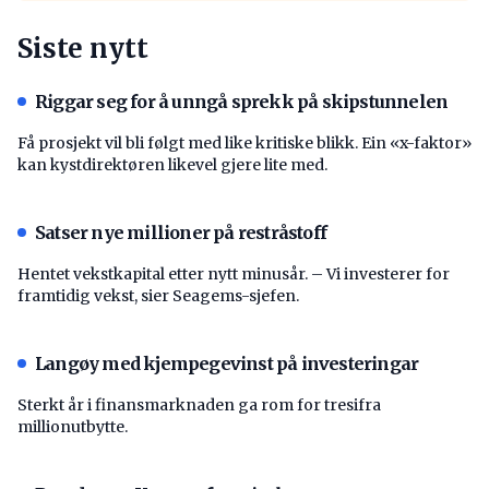
Siste nytt
Riggar seg for å unngå sprekk på skipstunnelen
Få prosjekt vil bli følgt med like kritiske blikk. Ein «x-faktor»
kan kystdirektøren likevel gjere lite med.
Satser nye millioner på restråstoff
Hentet vekstkapital etter nytt minusår. – Vi investerer for
framtidig vekst, sier Seagems-sjefen.
Langøy med kjempegevinst på investeringar
Sterkt år i finansmarknaden ga rom for tresifra
millionutbytte.