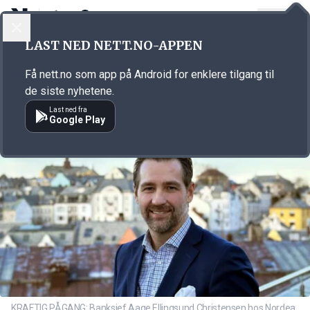
LOGG INN
MENY
Annonsørinnhold
LAST NED NETT.NO-APPEN
Link for annonse
Få nett.no som app på Android for enklere tilgang til
de siste nyhetene.
Last ned fra
Google Play
KRAFTIG PÅGANG: Banksjef Aage Ellingsund Christensen hos Nordea