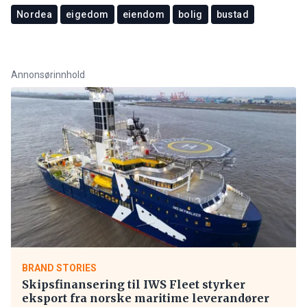
Nordea
eigedom
eiendom
bolig
bustad
Annonsørinnhold
BRAND STORIES
Skipsfinansering til IWS Fleet styrker
eksport fra norske maritime leverandører