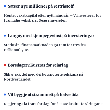
Satser nye millioner på restråstoff
Hentet vekstkapital etter nytt minusår. – Vi investerer for
framtidig vekst, sier Seagems-sjefen.
Langøy med kjempegevinst på investeringar
Sterkt år i finansmarknaden ga rom for tresifra
millionutbytte.
Børsdagen: Kursras for reiarlag
Slik gjekk det med dei børsnoterte selskapa på
Nordvestlandet.
Vil byggje ut straumnett på halve tida
Regjeringa la fram forslag for å møte kraftutfordringane.