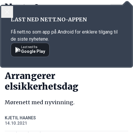
LOGG INN
MENY
Annonsørinnhold
LAST NED NETT.NO-APPEN
Link for annonse
Få nett.no som app på Android for enklere tilgang til
de siste nyhetene.
Last ned fra
Google Play
KORT FORTALT
Arrangerer
elsikkerhetsdag
Mørenett med nyvinning.
KJETIL HAANES
14.10.2021