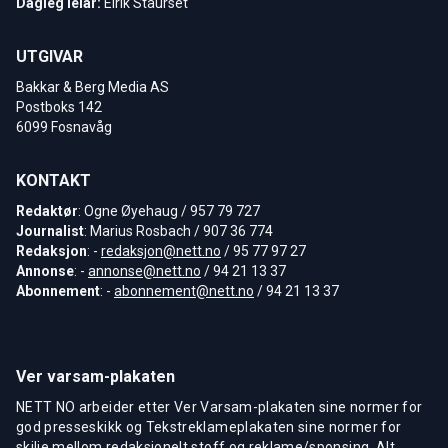
Dagleg leiar:
Eirik Staurset
UTGIVAR
Bakkar & Berg Media AS
Postboks 142
6099 Fosnavåg
KONTAKT
Redaktør
: Ogne Øyehaug / 957 79 727
Journalist
: Marius Rosbach / 907 36 774
Redaksjon
: -
redaksjon@nett.no
/ 95 77 97 27
Annonse
: -
annonse@nett.no
/ 94 21 13 37
Abonnement
: -
abonnement@nett.no
/ 94 21 13 37
Ver varsam-plakaten
NETT NO arbeider etter Ver Varsam-plakaten sine normer for
god presseskikk og Tekstreklameplakaten sine normer for
skilje mellom redaksjonelt stoff og reklame/sponsing. Alt