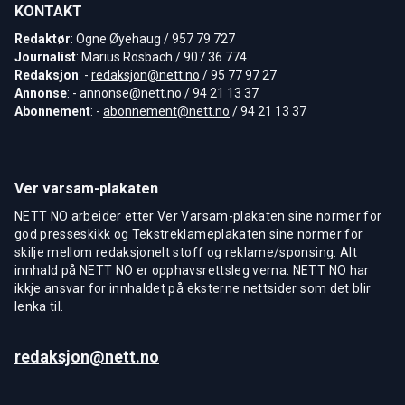
KONTAKT
Redaktør
: Ogne Øyehaug / 957 79 727
Journalist
: Marius Rosbach / 907 36 774
Redaksjon
: -
redaksjon@nett.no
/ 95 77 97 27
Annonse
: -
annonse@nett.no
/ 94 21 13 37
Abonnement
: -
abonnement@nett.no
/ 94 21 13 37
Ver varsam-plakaten
NETT NO arbeider etter Ver Varsam-plakaten sine normer for
god presseskikk og Tekstreklameplakaten sine normer for
skilje mellom redaksjonelt stoff og reklame/sponsing. Alt
innhald på NETT NO er opphavsrettsleg verna. NETT NO har
ikkje ansvar for innhaldet på eksterne nettsider som det blir
lenka til.
redaksjon@nett.no