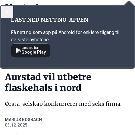
LOGG INN
MENY
Annonsørinnhold
LAST NED NETT.NO-APPEN
Link for annonse
Få nett.no som app på Android for enklere tilgang til
de siste nyhetene.
Last ned fra
Google Play
KORT FORTALT
Aurstad vil utbetre
flaskehals i nord
Ørsta-selskap konkurrerer med seks firma.
MARIUS ROSBACH
03.12.2025