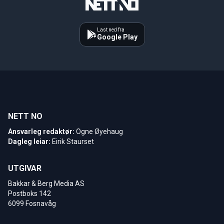
Last ned fra
Google Play
NETT NO
Ansvarleg redaktør:
Ogne Øyehaug
Dagleg leiar:
Eirik Staurset
UTGIVAR
Bakkar & Berg Media AS
Postboks 142
6099 Fosnavåg