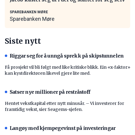
SPAREBANKEN MØRE
Sparebanken Møre
Siste nytt
Riggar seg for å unngå sprekk på skipstunnelen
Få prosjekt vil bli følgt med like kritiske blikk. Ein «x-faktor»
kan kystdirektøren likevel gjere lite med.
Satser nye millioner på restråstoff
Hentet vekstkapital etter nytt minusår. – Vi investerer for
framtidig vekst, sier Seagems-sjefen.
Langøy med kjempegevinst på investeringar