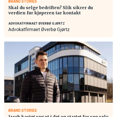
BRAND STORIES
Skal du selge bedriften? Slik sikrer du
verdien før kjøperen tar kontakt
ADVOKATFIRMAET ØVERBØ GJØRTZ
Advokatfirmaet Øverbø Gjørtz
BRAND STORIES
Jacob kastet seg ut i det og startet for seg selv