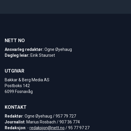
NETT NO
Ansvarleg redaktør:
Ogne Øyehaug
Dagleg leiar:
Eirik Staurset
UTGIVAR
Bakkar & Berg Media AS
Postboks 142
6099 Fosnavåg
KONTAKT
Redaktør
: Ogne Øyehaug / 957 79 727
Journalist
: Marius Rosbach / 907 36 774
Redaksjon
: -
redaksjon@nett.no
/ 95 77 97 27