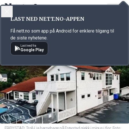
LOGG INN
MENY
Annonsørinnhold
LAST NED NETT.NO-APPEN
Link for annonse
Få nett.no som app på Android for enklere tilgang til
de siste nyhetene.
Last ned fra
Google Play
FRØYSTAD: Troll-Lia barnehage på Frøystad gjekk i minus i fjor: Foto: