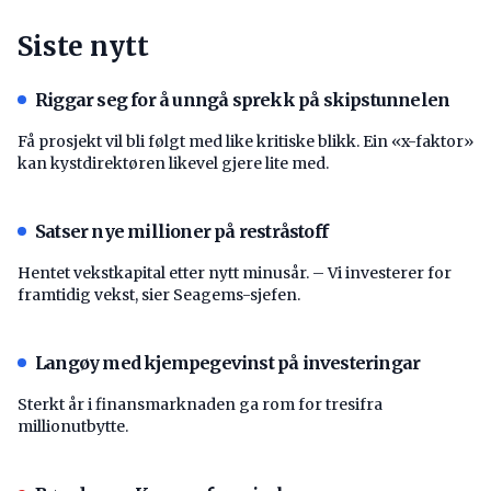
Siste nytt
Riggar seg for å unngå sprekk på skipstunnelen
Få prosjekt vil bli følgt med like kritiske blikk. Ein «x-faktor»
kan kystdirektøren likevel gjere lite med.
Satser nye millioner på restråstoff
Hentet vekstkapital etter nytt minusår. – Vi investerer for
framtidig vekst, sier Seagems-sjefen.
Langøy med kjempegevinst på investeringar
Sterkt år i finansmarknaden ga rom for tresifra
millionutbytte.