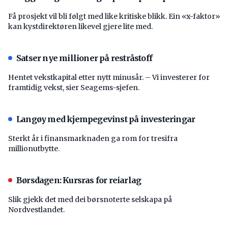
Få prosjekt vil bli følgt med like kritiske blikk. Ein «x-faktor»
kan kystdirektøren likevel gjere lite med.
Satser nye millioner på restråstoff
Hentet vekstkapital etter nytt minusår. – Vi investerer for
framtidig vekst, sier Seagems-sjefen.
Langøy med kjempegevinst på investeringar
Sterkt år i finansmarknaden ga rom for tresifra
millionutbytte.
Børsdagen: Kursras for reiarlag
Slik gjekk det med dei børsnoterte selskapa på
Nordvestlandet.