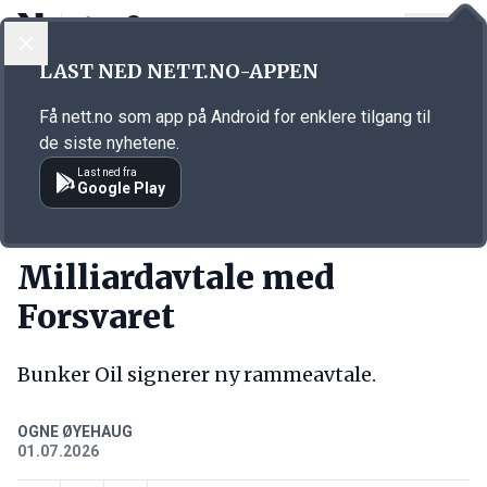
LOGG INN
MENY
Annonsørinnhold
LAST NED NETT.NO-APPEN
Link for annonse
Få nett.no som app på Android for enklere tilgang til
de siste nyhetene.
Last ned fra
Google Play
KORT FORTALT
Milliardavtale med
Forsvaret
Bunker Oil signerer ny rammeavtale.
OGNE ØYEHAUG
01.07.2026