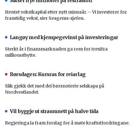
Satser nye millioner på restråstoff
Hentet vekstkapital etter nytt minusår. – Vi investerer for
framtidig vekst, sier Seagems-sjefen.
Langøy med kjempegevinst på investeringar
Sterkt år i finansmarknaden ga rom for tresifra
millionutbytte.
Børsdagen: Kursras for reiarlag
Slik gjekk det med dei børsnoterte selskapa på
Nordvestlandet.
Vil byggje ut straumnett på halve tida
Regjeringa la fram forslag for å møte kraftutfordringane.