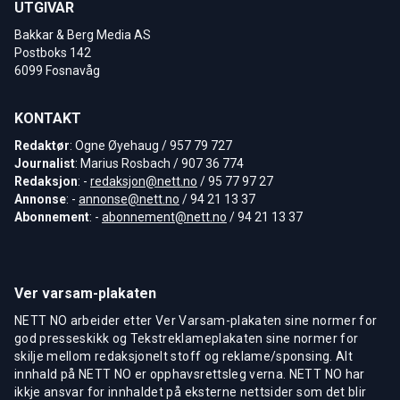
UTGIVAR
Bakkar & Berg Media AS
Postboks 142
6099 Fosnavåg
KONTAKT
Redaktør
: Ogne Øyehaug / 957 79 727
Journalist
: Marius Rosbach / 907 36 774
Redaksjon
: -
redaksjon@nett.no
/ 95 77 97 27
Annonse
: -
annonse@nett.no
/ 94 21 13 37
Abonnement
: -
abonnement@nett.no
/ 94 21 13 37
Ver varsam-plakaten
NETT NO arbeider etter Ver Varsam-plakaten sine normer for
god presseskikk og Tekstreklameplakaten sine normer for
skilje mellom redaksjonelt stoff og reklame/sponsing. Alt
innhald på NETT NO er opphavsrettsleg verna. NETT NO har
ikkje ansvar for innhaldet på eksterne nettsider som det blir