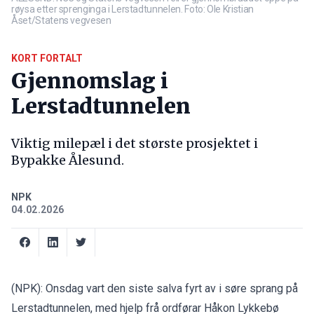
røysa etter sprenginga i Lerstadtunnelen. Foto: Ole Kristian
Åset/Statens vegvesen
KORT FORTALT
Gjennomslag i
Lerstadtunnelen
Viktig milepæl i det største prosjektet i
Bypakke Ålesund.
NPK
04.02.2026
(NPK): Onsdag vart den siste salva fyrt av i søre sprang på
Lerstadtunnelen, med hjelp frå ordførar Håkon Lykkebø