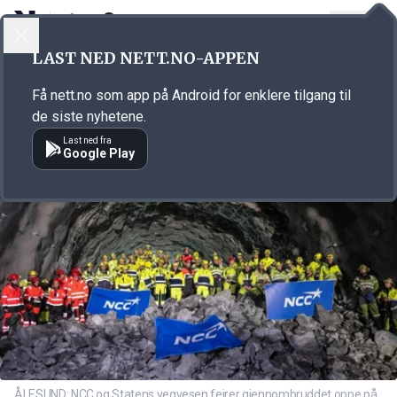
LOGG INN
MENY
Annonsørinnhold
LAST NED NETT.NO-APPEN
Link for annonse
Få nett.no som app på Android for enklere tilgang til
de siste nyhetene.
Last ned fra
Google Play
ÅLESUND: NCC og Statens vegvesen feirer gjennombruddet oppe på