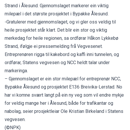
Strand i Ålesund. Gjennomslaget markerer ein viktig
milepæl i det største prosjektet i Bypakke Ålesund.
-Gratulerer med gjennomslaget, og vi gler oss veldig til
heile prosjektet står klart. Det blir ein stor og viktig
merkedag for heile regionen, sa ordførar Håkon Lykkebø
Strand, ifølgje ei pressemelding frå Vegvesenet.
Entreprenøren rigga til kakebord og kaffi inni tunnelen, og
ordførar, Statens vegvesen og NCC heldt talar under
markeringa.
– Gjennomslaget er ein stor milepæl for entreprenør NCC,
Bypakke Ålesund og prosjektet E136 Breivika-Lerstad. No
har vi komne svært langt på ein ny veg som vil endre mykje
for veldig mange her i Ålesund, både for trafikantar og
nabolag, seier prosjektleiar Ole Kristian Birkeland i Statens
vegvesen.
(©NPK)