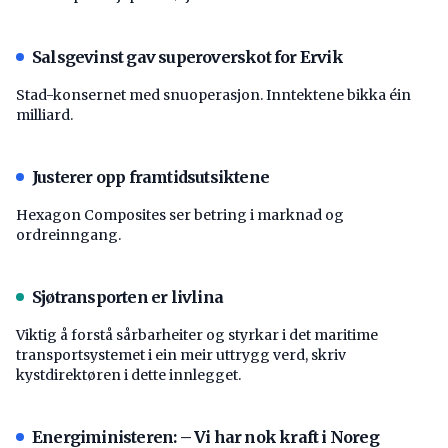
Salsgevinst gav superoverskot for Ervik
Stad-konsernet med snuoperasjon. Inntektene bikka éin
milliard.
Justerer opp framtidsutsiktene
Hexagon Composites ser betring i marknad og
ordreinngang.
Sjøtransporten er livlina
Viktig å forstå ­sårbarheiter og styrkar i det maritime
transport­systemet i ein meir uttrygg verd, skriv
kystdirektøren i dette innlegget.
Energiministeren: – Vi har nok kraft i Noreg