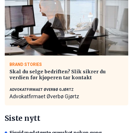
BRAND STORIES
Skal du selge bedriften? Slik sikrer du
verdien før kjøperen tar kontakt
ADVOKATFIRMAET ØVERBØ GJØRTZ
Advokatfirmaet Øverbø Gjørtz
Siste nytt
Sigrid med største overskot nokon gong