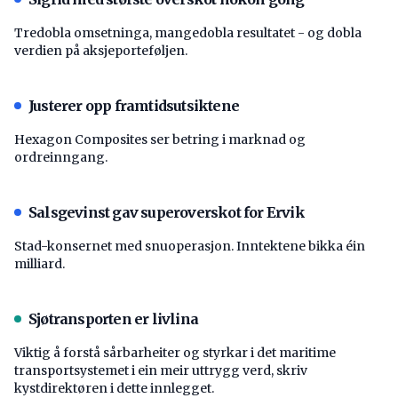
Tredobla omsetninga, mangedobla resultatet - og dobla
verdien på aksjeporteføljen.
Justerer opp framtidsutsiktene
Hexagon Composites ser betring i marknad og
ordreinngang.
Salsgevinst gav superoverskot for Ervik
Stad-konsernet med snuoperasjon. Inntektene bikka éin
milliard.
Sjøtransporten er livlina
Viktig å forstå ­sårbarheiter og styrkar i det maritime
transport­systemet i ein meir uttrygg verd, skriv
kystdirektøren i dette innlegget.