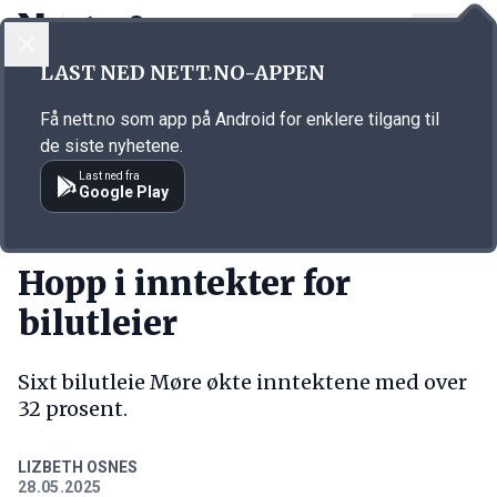
LOGG INN
MENY
Annonsørinnhold
LAST NED NETT.NO-APPEN
Link for annonse
Få nett.no som app på Android for enklere tilgang til
de siste nyhetene.
Last ned fra
Google Play
KORT FORTALT
Hopp i inntekter for
bilutleier
Sixt bilutleie Møre økte inntektene med over
32 prosent.
LIZBETH OSNES
28.05.2025