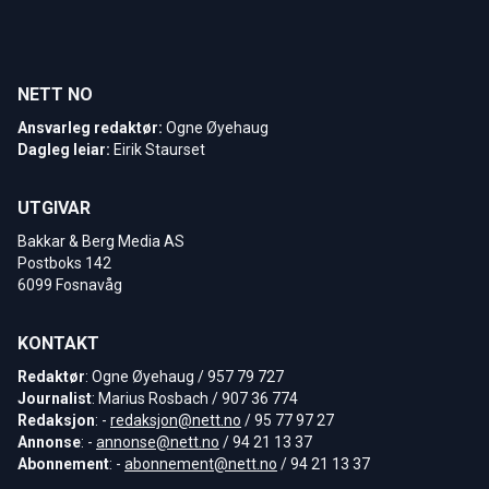
NETT NO
Ansvarleg redaktør:
Ogne Øyehaug
Dagleg leiar:
Eirik Staurset
UTGIVAR
Bakkar & Berg Media AS
Postboks 142
6099 Fosnavåg
KONTAKT
Redaktør
: Ogne Øyehaug / 957 79 727
Journalist
: Marius Rosbach / 907 36 774
Redaksjon
: -
redaksjon@nett.no
/ 95 77 97 27
Annonse
: -
annonse@nett.no
/ 94 21 13 37
Abonnement
: -
abonnement@nett.no
/ 94 21 13 37