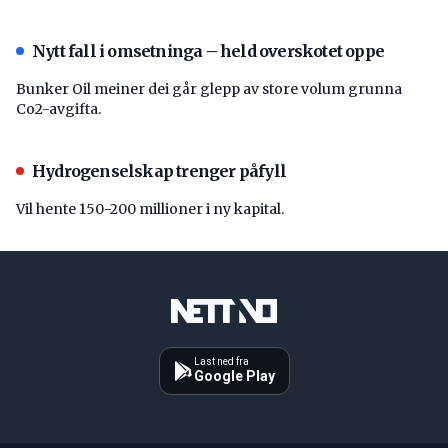
Nytt fall i omsetninga – held overskotet oppe
Bunker Oil meiner dei går glepp av store volum grunna
Co2-avgifta.
Hydrogenselskap trenger påfyll
Vil hente 150-200 millioner i ny kapital.
Last ned fra
Google Play