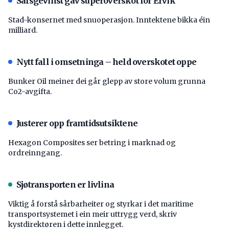
Salsgevinst gav superoverskot for Ervik
Stad-konsernet med snuoperasjon. Inntektene bikka éin
milliard.
Nytt fall i omsetninga – held overskotet oppe
Bunker Oil meiner dei går glepp av store volum grunna
Co2-avgifta.
Justerer opp framtidsutsiktene
Hexagon Composites ser betring i marknad og
ordreinngang.
Sjøtransporten er livlina
Viktig å forstå ­sårbarheiter og styrkar i det maritime
transport­systemet i ein meir uttrygg verd, skriv
kystdirektøren i dette innlegget.