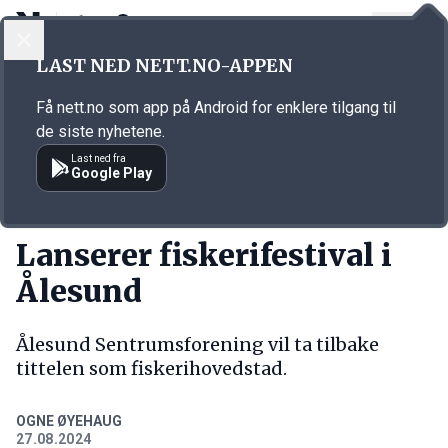
LOGG INN
MENY
Annonsørinnhold
LAST NED NETT.NO-APPEN
Link for annonse
Få nett.no som app på Android for enklere tilgang til
de siste nyhetene.
Last ned fra
Google Play
KORT FORTALT
Lanserer fiskerifestival i
Ålesund
Ålesund Sentrumsforening vil ta tilbake
tittelen som fiskerihovedstad.
OGNE ØYEHAUG
27.08.2024