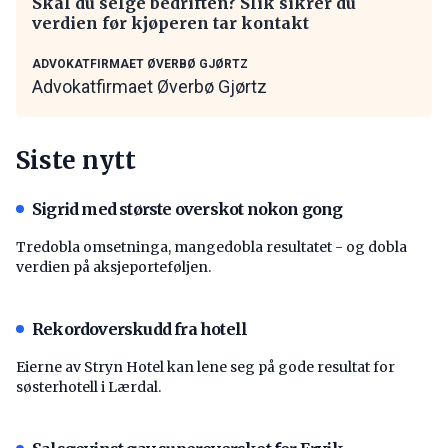
Skal du selge bedriften? Slik sikrer du
verdien før kjøperen tar kontakt
ADVOKATFIRMAET ØVERBØ GJØRTZ
Advokatfirmaet Øverbø Gjørtz
Siste nytt
Sigrid med største overskot nokon gong
Tredobla omsetninga, mangedobla resultatet - og dobla
verdien på aksjeporteføljen.
Rekordoverskudd fra hotell
Eierne av Stryn Hotel kan lene seg på gode resultat for
søsterhotell i Lærdal.