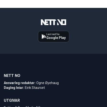
Last ned fra
Google Play
NETT NO
Ansvarleg redaktør:
Ogne Øyehaug
Dagleg leiar:
Eirik Staurset
UTGIVAR