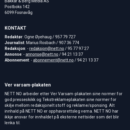
Bakkar & Berg Media AS
Postboks 142
6099 Fosnavåg
KONTAKT
Redaktør
: Ogne Øyehaug / 957 79 727
Journalist
: Marius Rosbach / 907 36 774
Redaksjon
: -
redaksjon@nett.no
/ 95 77 97 27
Annonse
: -
annonse@nett.no
/ 94 21 13 37
Abonnement
: -
abonnement@nett.no
/ 94 21 13 37
Ver varsam-plakaten
NETT NO arbeider etter Ver Varsam-plakaten sine normer for
god presseskikk og Tekstreklameplakaten sine normer for
skilje mellom redaksjonelt stoff og reklame/sponsing. Alt
innhald på NETT NO er opphavsrettsleg verna. NETT NO har
ikkje ansvar for innhaldet på eksterne nettsider som det blir
lenka til.