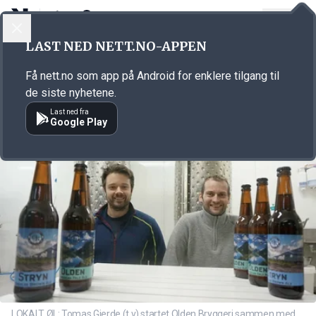
LOGG INN
MENY
Annonsørinnhold
LAST NED NETT.NO-APPEN
Link for annonse
Få nett.no som app på Android for enklere tilgang til
de siste nyhetene.
Last ned fra
Google Play
LOKALT ØL: Tomas Gjerde (t.v) startet Olden Bryggeri sammen med