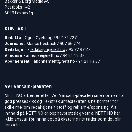
Bakkar & Berg Media AS
Postboks 142
6099 Fosnavåg
KONTAKT
Redaktør
: Ogne Øyehaug / 957 79 727
Journalist
: Marius Rosbach / 907 36 774
Redaksjon
: -
redaksjon@nett.no
/ 95 77 97 27
Annonse
: -
annonse@nett.no
/ 94 21 13 37
Abonnement
: -
abonnement@nett.no
/ 94 21 13 37
Ver varsam-plakaten
NETT NO arbeider etter Ver Varsam-plakaten sine normer for
god presseskikk og Tekstreklameplakaten sine normer for
skilje mellom redaksjonelt stoff og reklame/sponsing. Alt
innhald på NETT NO er opphavsrettsleg verna. NETT NO har
ikkje ansvar for innhaldet på eksterne nettsider som det blir
lenka til.