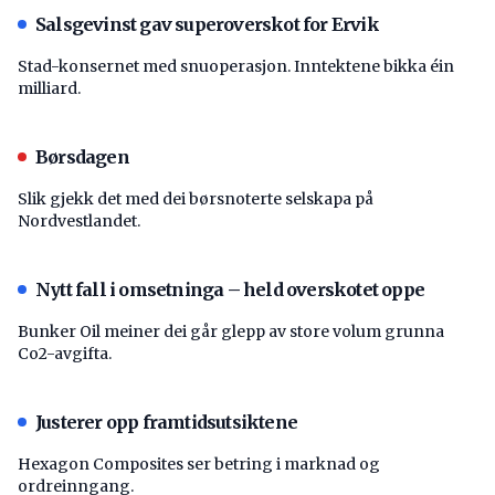
Salsgevinst gav superoverskot for Ervik
Stad-konsernet med snuoperasjon. Inntektene bikka éin
milliard.
Børsdagen
Slik gjekk det med dei børsnoterte selskapa på
Nordvestlandet.
Nytt fall i omsetninga – held overskotet oppe
Bunker Oil meiner dei går glepp av store volum grunna
Co2-avgifta.
Justerer opp framtidsutsiktene
Hexagon Composites ser betring i marknad og
ordreinngang.