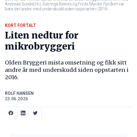
Andreas Sunde(t.h), Geir Inge Beines og Frode Myrold. Fjoråret var
bare det andre med underskudd siden oppstarten i 2016.
KORT FORTALT
Liten nedtur for
mikrobryggeri
Olden Bryggeri mista omsetning og fikk sitt
andre år med underskudd siden oppstarten i
2016.
ROLF HANSEN
23.06.2026