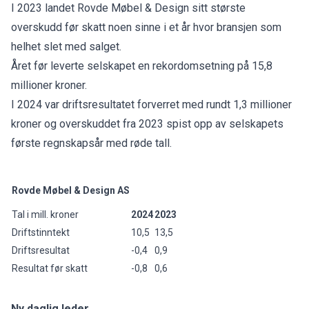
I 2023 landet Rovde Møbel & Design sitt største
overskudd før skatt noen sinne i et år hvor bransjen som
helhet slet med salget.
Året før leverte selskapet en rekordomsetning på 15,8
millioner kroner.
I 2024 var driftsresultatet forverret med rundt 1,3 millioner
kroner og overskuddet fra 2023 spist opp av selskapets
første regnskapsår med røde tall.
Rovde Møbel & Design AS
Tal i mill. kroner
2024
2023
Driftstinntekt
10,5
13,5
Driftsresultat
-0,4
0,9
Resultat før skatt
-0,8
0,6
Ny daglig leder