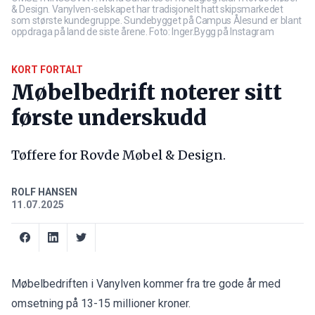
& Design. Vanylven-selskapet har tradisjonelt hatt skipsmarkedet
som største kundegruppe. Sundebygget på Campus Ålesund er blant
oppdraga på land de siste årene. Foto: Inger.Bygg på Instagram
KORT FORTALT
Møbelbedrift noterer sitt
første underskudd
Tøffere for Rovde Møbel & Design.
ROLF HANSEN
11.07.2025
Møbelbedriften i Vanylven kommer fra tre gode år med
omsetning på 13-15 millioner kroner.