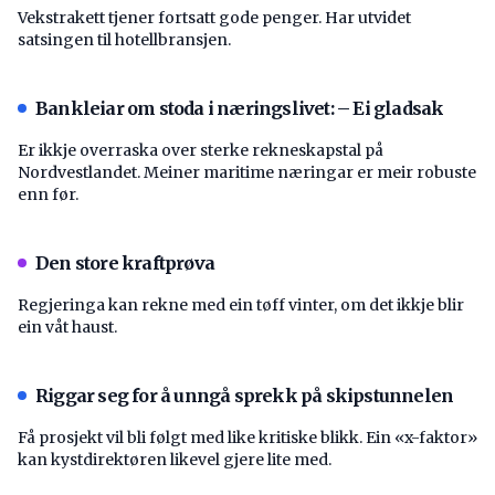
Vekstrakett tjener fortsatt gode penger. Har utvidet
satsingen til hotellbransjen.
Bankleiar om stoda i næringslivet: – Ei gladsak
Er ikkje overraska over sterke rekneskapstal på
Nordvestlandet. Meiner maritime næringar er meir robuste
enn før.
Den store kraftprøva
Regjeringa kan rekne med ein tøff vinter, om det ikkje blir
ein våt haust.
Riggar seg for å unngå sprekk på skipstunnelen
Få prosjekt vil bli følgt med like kritiske blikk. Ein «x-faktor»
kan kystdirektøren likevel gjere lite med.