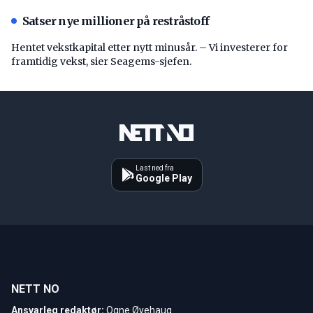
Satser nye millioner på restråstoff
Hentet vekstkapital etter nytt minusår. – Vi investerer for
framtidig vekst, sier Seagems-sjefen.
Last ned fra
Google Play
NETT NO
Ansvarleg redaktør:
Ogne Øyehaug