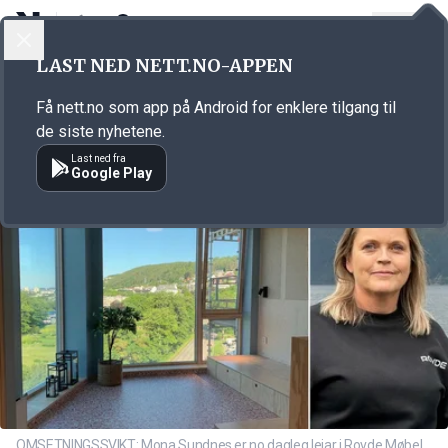
LOGG INN
MENY
Annonsørinnhold
LAST NED NETT.NO-APPEN
Link for annonse
Få nett.no som app på Android for enklere tilgang til
de siste nyhetene.
Last ned fra
Google Play
OMSETNINGSSVIKT: Mona Sundnes er no dagleg leiar i Rovde Møbel