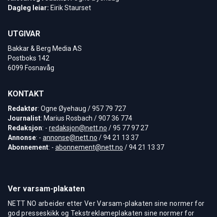
Dagleg leiar:
Eirik Staurset
UTGIVAR
Bakkar & Berg Media AS
Postboks 142
6099 Fosnavåg
KONTAKT
Redaktør
: Ogne Øyehaug / 957 79 727
Journalist
: Marius Rosbach / 907 36 774
Redaksjon
: -
redaksjon@nett.no
/ 95 77 97 27
Annonse
: -
annonse@nett.no
/ 94 21 13 37
Abonnement
: -
abonnement@nett.no
/ 94 21 13 37
Ver varsam-plakaten
NETT NO arbeider etter Ver Varsam-plakaten sine normer for
god presseskikk og Tekstreklameplakaten sine normer for